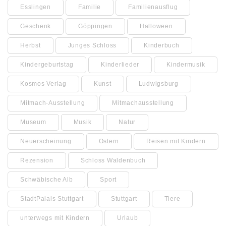
Esslingen
Familie
Familienausflug
Geschenk
Göppingen
Halloween
Herbst
Junges Schloss
Kinderbuch
Kindergeburtstag
Kinderlieder
Kindermusik
Kosmos Verlag
Kunst
Ludwigsburg
Mitmach-Ausstellung
Mitmachausstellung
Museum
Musik
Natur
Neuerscheinung
Ostern
Reisen mit Kindern
Rezension
Schloss Waldenbuch
Schwäbische Alb
Sport
StadtPalais Stuttgart
Stuttgart
Tiere
unterwegs mit Kindern
Urlaub