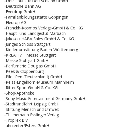
-DER Touristik Deutschland GmbH
-Deutsche Bahn AG
-Everdrop GmbH
-Familienbildungsstätte Göppingen
-Fleurop AG
-Franckh-Kosmos Verlags-GmbH & Co. KG
-Haupt- und Landgestüt Marbach
-Jako-o / HABA Sales GmbH & Co. KG
-Junges Schloss Stuttgart
-Kinderturnstiftung Baden-Württemberg
-KREATIV | Messe Stuttgart
-Messe Stuttgart GmbH
-Parfümerie Douglas GmbH
-Peek & Cloppenburg
-Pilot Pen (Deutschland) GmbH
-Reiss-Engelhorn-Museum Mannheim
-Ritter Sport GmbH & Co. KG
-Shop-Apotheke
-Sony Music Entertainment Germany GmbH
-Stadtrundfahrt Leipzig GmbH
-Stiftung Mensch und Umwelt
-Thienemann Esslinger Verlag
-Tropilex B.V.
-uhrcenter/Esters GmbH