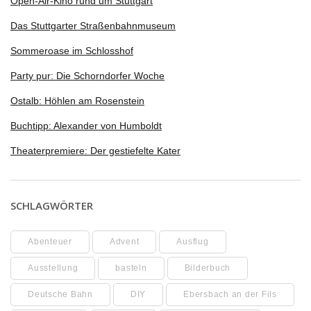
Open-Air-Kino rund um Stuttgart
Das Stuttgarter Straßenbahnmuseum
Sommeroase im Schlosshof
Party pur: Die Schorndorfer Woche
Ostalb: Höhlen am Rosenstein
Buchtipp: Alexander von Humboldt
Theaterpremiere: Der gestiefelte Kater
SCHLAGWÖRTER
Abenteuer
Advent
Ausflug
Ausstellung
basteln
Bilderbuch
Deutsche Bahn
DIY
Ebersbach an der Fils