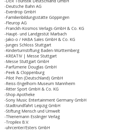
-DER Touristik Deutschland GmbH
-Deutsche Bahn AG
-Everdrop GmbH
-Familienbildungsstätte Göppingen
-Fleurop AG
-Franckh-Kosmos Verlags-GmbH & Co. KG
-Haupt- und Landgestüt Marbach
-Jako-o / HABA Sales GmbH & Co. KG
-Junges Schloss Stuttgart
-Kinderturnstiftung Baden-Württemberg
-KREATIV | Messe Stuttgart
-Messe Stuttgart GmbH
-Parfümerie Douglas GmbH
-Peek & Cloppenburg
-Pilot Pen (Deutschland) GmbH
-Reiss-Engelhorn-Museum Mannheim
-Ritter Sport GmbH & Co. KG
-Shop-Apotheke
-Sony Music Entertainment Germany GmbH
-Stadtrundfahrt Leipzig GmbH
-Stiftung Mensch und Umwelt
-Thienemann Esslinger Verlag
-Tropilex B.V.
-uhrcenter/Esters GmbH