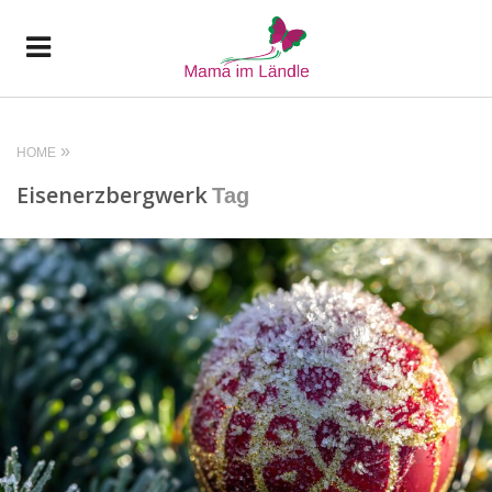
HOME
Eisenerzbergwerk
Tag
READ MORE