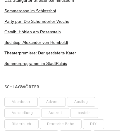
Das Stuttgarter Straßenbahnmuseum
Sommeroase im Schlosshof
Party pur: Die Schorndorfer Woche
Ostalb: Höhlen am Rosenstein
Buchtipp: Alexander von Humboldt
Theaterpremiere: Der gestiefelte Kater
Sommerprogramm im StadtPalais
SCHLAGWÖRTER
Abenteuer
Advent
Ausflug
Ausstellung
Auszeit
basteln
Bilderbuch
Deutsche Bahn
DIY