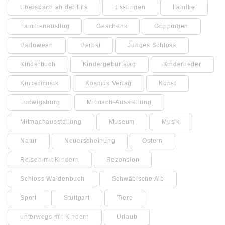
Ebersbach an der Fils
Esslingen
Familie
Familienausflug
Geschenk
Göppingen
Halloween
Herbst
Junges Schloss
Kinderbuch
Kindergeburtstag
Kinderlieder
Kindermusik
Kosmos Verlag
Kunst
Ludwigsburg
Mitmach-Ausstellung
Mitmachausstellung
Museum
Musik
Natur
Neuerscheinung
Ostern
Reisen mit Kindern
Rezension
Schloss Waldenbuch
Schwäbische Alb
Sport
Stuttgart
Tiere
unterwegs mit Kindern
Urlaub