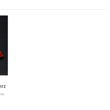
erz
che