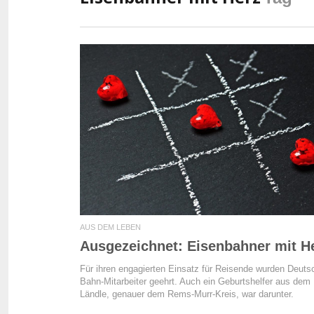
READ MORE
AUS DEM LEBEN
Ausgezeichnet: Eisenbahner mit H
Für ihren engagierten Einsatz für Reisende wurden Deuts
Bahn-Mitarbeiter geehrt. Auch ein Geburtshelfer aus dem
Ländle, genauer dem Rems-Murr-Kreis, war darunter.