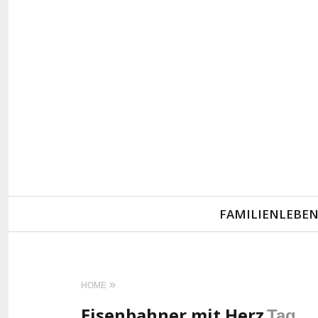
Primary
FAMILIENLEBE
Navigation
HOME
Eisenbahner mit Herz
Tag