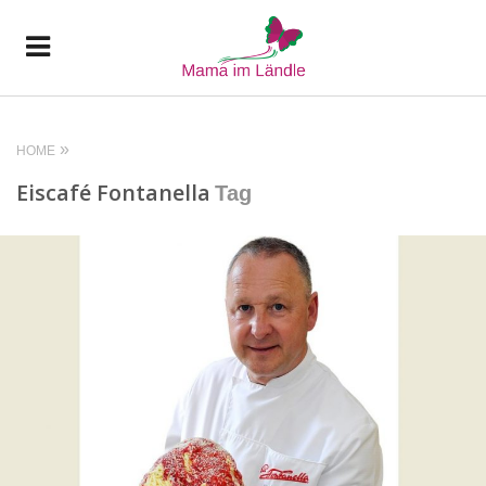
HOME
Eiscafé Fontanella
Tag
READ MORE