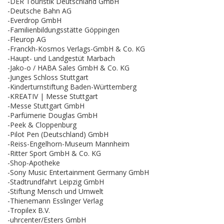
-DER Touristik Deutschland GmbH
-Deutsche Bahn AG
-Everdrop GmbH
-Familienbildungsstätte Göppingen
-Fleurop AG
-Franckh-Kosmos Verlags-GmbH & Co. KG
-Haupt- und Landgestüt Marbach
-Jako-o / HABA Sales GmbH & Co. KG
-Junges Schloss Stuttgart
-Kinderturnstiftung Baden-Württemberg
-KREATIV | Messe Stuttgart
-Messe Stuttgart GmbH
-Parfümerie Douglas GmbH
-Peek & Cloppenburg
-Pilot Pen (Deutschland) GmbH
-Reiss-Engelhorn-Museum Mannheim
-Ritter Sport GmbH & Co. KG
-Shop-Apotheke
-Sony Music Entertainment Germany GmbH
-Stadtrundfahrt Leipzig GmbH
-Stiftung Mensch und Umwelt
-Thienemann Esslinger Verlag
-Tropilex B.V.
-uhrcenter/Esters GmbH