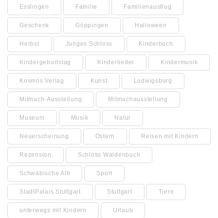
Esslingen
Familie
Familienausflug
Geschenk
Göppingen
Halloween
Herbst
Junges Schloss
Kinderbuch
Kindergeburtstag
Kinderlieder
Kindermusik
Kosmos Verlag
Kunst
Ludwigsburg
Mitmach-Ausstellung
Mitmachausstellung
Museum
Musik
Natur
Neuerscheinung
Ostern
Reisen mit Kindern
Rezension
Schloss Waldenbuch
Schwäbische Alb
Sport
StadtPalais Stuttgart
Stuttgart
Tiere
unterwegs mit Kindern
Urlaub