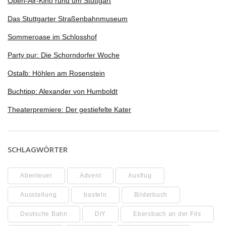
Open-Air-Kino rund um Stuttgart
Das Stuttgarter Straßenbahnmuseum
Sommeroase im Schlosshof
Party pur: Die Schorndorfer Woche
Ostalb: Höhlen am Rosenstein
Buchtipp: Alexander von Humboldt
Theaterpremiere: Der gestiefelte Kater
SCHLAGWÖRTER
Abenteuer
Advent
Ausflug
Ausstellung
basteln
Bilderbuch
Deutsche Bahn
DIY
Ebersbach an der Fils