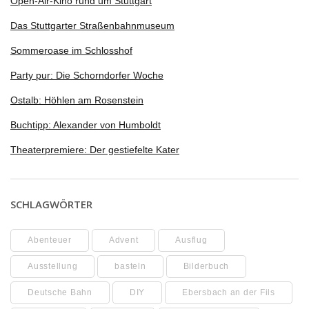
Open-Air-Kino rund um Stuttgart
Das Stuttgarter Straßenbahnmuseum
Sommeroase im Schlosshof
Party pur: Die Schorndorfer Woche
Ostalb: Höhlen am Rosenstein
Buchtipp: Alexander von Humboldt
Theaterpremiere: Der gestiefelte Kater
SCHLAGWÖRTER
Abenteuer
Advent
Ausflug
Ausstellung
basteln
Bilderbuch
Deutsche Bahn
DIY
Ebersbach an der Fils