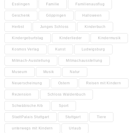
Esslingen
Familie
Familienausflug
Geschenk
Göppingen
Halloween
Herbst
Junges Schloss
Kinderbuch
Kindergeburtstag
Kinderlieder
Kindermusik
Kosmos Verlag
Kunst
Ludwigsburg
Mitmach-Ausstellung
Mitmachausstellung
Museum
Musik
Natur
Neuerscheinung
Ostern
Reisen mit Kindern
Rezension
Schloss Waldenbuch
Schwäbische Alb
Sport
StadtPalais Stuttgart
Stuttgart
Tiere
unterwegs mit Kindern
Urlaub