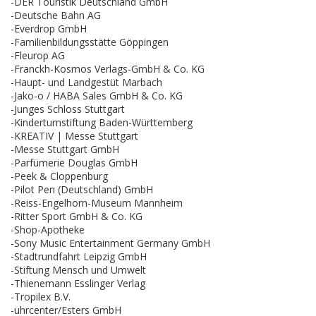
-DER Touristik Deutschland GmbH
-Deutsche Bahn AG
-Everdrop GmbH
-Familienbildungsstätte Göppingen
-Fleurop AG
-Franckh-Kosmos Verlags-GmbH & Co. KG
-Haupt- und Landgestüt Marbach
-Jako-o / HABA Sales GmbH & Co. KG
-Junges Schloss Stuttgart
-Kinderturnstiftung Baden-Württemberg
-KREATIV | Messe Stuttgart
-Messe Stuttgart GmbH
-Parfümerie Douglas GmbH
-Peek & Cloppenburg
-Pilot Pen (Deutschland) GmbH
-Reiss-Engelhorn-Museum Mannheim
-Ritter Sport GmbH & Co. KG
-Shop-Apotheke
-Sony Music Entertainment Germany GmbH
-Stadtrundfahrt Leipzig GmbH
-Stiftung Mensch und Umwelt
-Thienemann Esslinger Verlag
-Tropilex B.V.
-uhrcenter/Esters GmbH