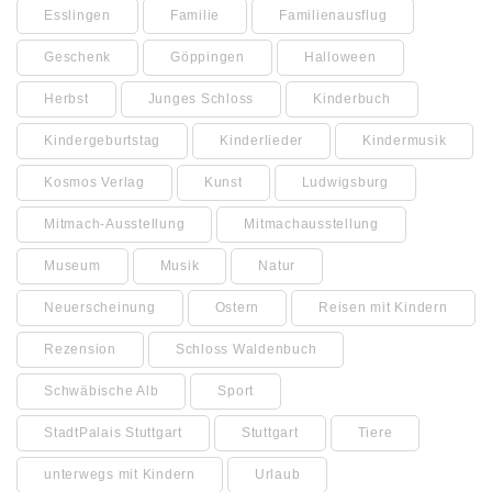
Esslingen
Familie
Familienausflug
Geschenk
Göppingen
Halloween
Herbst
Junges Schloss
Kinderbuch
Kindergeburtstag
Kinderlieder
Kindermusik
Kosmos Verlag
Kunst
Ludwigsburg
Mitmach-Ausstellung
Mitmachausstellung
Museum
Musik
Natur
Neuerscheinung
Ostern
Reisen mit Kindern
Rezension
Schloss Waldenbuch
Schwäbische Alb
Sport
StadtPalais Stuttgart
Stuttgart
Tiere
unterwegs mit Kindern
Urlaub