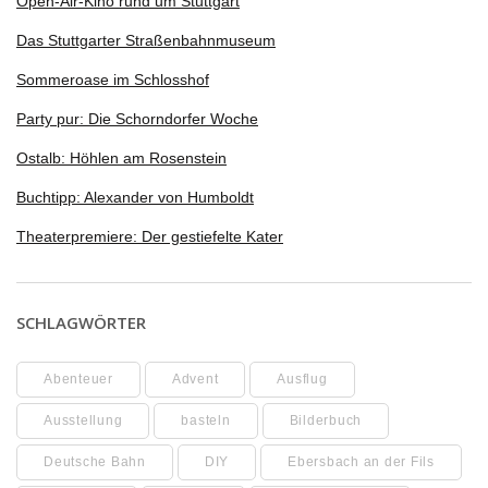
Open-Air-Kino rund um Stuttgart
Das Stuttgarter Straßenbahnmuseum
Sommeroase im Schlosshof
Party pur: Die Schorndorfer Woche
Ostalb: Höhlen am Rosenstein
Buchtipp: Alexander von Humboldt
Theaterpremiere: Der gestiefelte Kater
SCHLAGWÖRTER
Abenteuer
Advent
Ausflug
Ausstellung
basteln
Bilderbuch
Deutsche Bahn
DIY
Ebersbach an der Fils