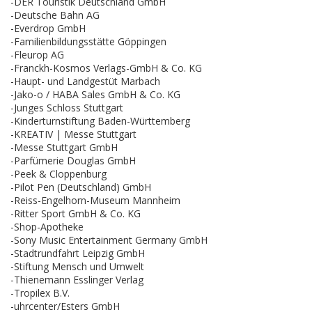
-DER Touristik Deutschland GmbH
-Deutsche Bahn AG
-Everdrop GmbH
-Familienbildungsstätte Göppingen
-Fleurop AG
-Franckh-Kosmos Verlags-GmbH & Co. KG
-Haupt- und Landgestüt Marbach
-Jako-o / HABA Sales GmbH & Co. KG
-Junges Schloss Stuttgart
-Kinderturnstiftung Baden-Württemberg
-KREATIV | Messe Stuttgart
-Messe Stuttgart GmbH
-Parfümerie Douglas GmbH
-Peek & Cloppenburg
-Pilot Pen (Deutschland) GmbH
-Reiss-Engelhorn-Museum Mannheim
-Ritter Sport GmbH & Co. KG
-Shop-Apotheke
-Sony Music Entertainment Germany GmbH
-Stadtrundfahrt Leipzig GmbH
-Stiftung Mensch und Umwelt
-Thienemann Esslinger Verlag
-Tropilex B.V.
-uhrcenter/Esters GmbH