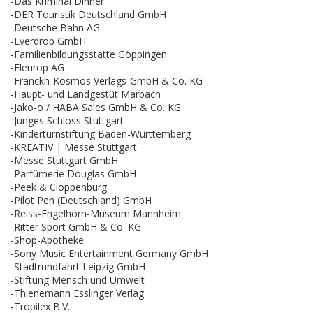
-Das Kriminal Dinner
-DER Touristik Deutschland GmbH
-Deutsche Bahn AG
-Everdrop GmbH
-Familienbildungsstätte Göppingen
-Fleurop AG
-Franckh-Kosmos Verlags-GmbH & Co. KG
-Haupt- und Landgestüt Marbach
-Jako-o / HABA Sales GmbH & Co. KG
-Junges Schloss Stuttgart
-Kinderturnstiftung Baden-Württemberg
-KREATIV | Messe Stuttgart
-Messe Stuttgart GmbH
-Parfümerie Douglas GmbH
-Peek & Cloppenburg
-Pilot Pen (Deutschland) GmbH
-Reiss-Engelhorn-Museum Mannheim
-Ritter Sport GmbH & Co. KG
-Shop-Apotheke
-Sony Music Entertainment Germany GmbH
-Stadtrundfahrt Leipzig GmbH
-Stiftung Mensch und Umwelt
-Thienemann Esslinger Verlag
-Tropilex B.V.