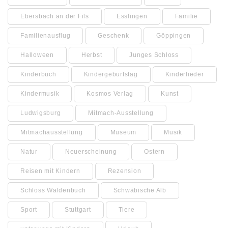
Ebersbach an der Fils
Esslingen
Familie
Familienausflug
Geschenk
Göppingen
Halloween
Herbst
Junges Schloss
Kinderbuch
Kindergeburtstag
Kinderlieder
Kindermusik
Kosmos Verlag
Kunst
Ludwigsburg
Mitmach-Ausstellung
Mitmachausstellung
Museum
Musik
Natur
Neuerscheinung
Ostern
Reisen mit Kindern
Rezension
Schloss Waldenbuch
Schwäbische Alb
Sport
Stuttgart
Tiere