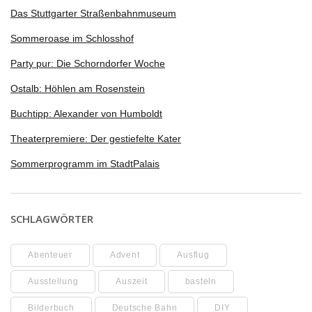
Das Stuttgarter Straßenbahnmuseum
Sommeroase im Schlosshof
Party pur: Die Schorndorfer Woche
Ostalb: Höhlen am Rosenstein
Buchtipp: Alexander von Humboldt
Theaterpremiere: Der gestiefelte Kater
Sommerprogramm im StadtPalais
SCHLAGWÖRTER
Abenteuer
Advent
Ausflug
Ausstellung
Auszeit
basteln
Bilderbuch
Deutsche Bahn
DIY