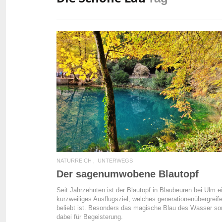
READ MORE
NATURREICH
UNTERWEGS
Der sagenumwobene Blautopf
Seit Jahrzehnten ist der Blautopf in Blaubeuren bei Ulm e
kurzweiliges Ausflugsziel, welches generationenübergreif
beliebt ist. Besonders das magische Blau des Wasser so
dabei für Begeisterung.