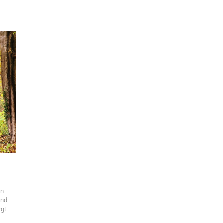
in
end
rgt