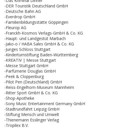
-Das Kriminal Dinner
-DER Touristik Deutschland GmbH
-Deutsche Bahn AG
-Everdrop GmbH
-Familienbildungsstätte Göppingen
-Fleurop AG
-Franckh-Kosmos Verlags-GmbH & Co. KG
-Haupt- und Landgestüt Marbach
-Jako-o / HABA Sales GmbH & Co. KG
-Junges Schloss Stuttgart
-Kinderturnstiftung Baden-Württemberg
-KREATIV | Messe Stuttgart
-Messe Stuttgart GmbH
-Parfümerie Douglas GmbH
-Peek & Cloppenburg
-Pilot Pen (Deutschland) GmbH
-Reiss-Engelhorn-Museum Mannheim
-Ritter Sport GmbH & Co. KG
-Shop-Apotheke
-Sony Music Entertainment Germany GmbH
-Stadtrundfahrt Leipzig GmbH
-Stiftung Mensch und Umwelt
-Thienemann Esslinger Verlag
-Tropilex B.V.