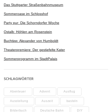
Das Stuttgarter Straßenbahnmuseum
Sommeroase im Schlosshof
Party pur: Die Schorndorfer Woche
Ostalb: Höhlen am Rosenstein
Buchtipp: Alexander von Humboldt
Theaterpremiere: Der gestiefelte Kater
Sommerprogramm im StadtPalais
SCHLAGWÖRTER
Abenteuer
Advent
Ausflug
Ausstellung
Auszeit
basteln
Bilderbuch
Deutsche Bahn
DIY