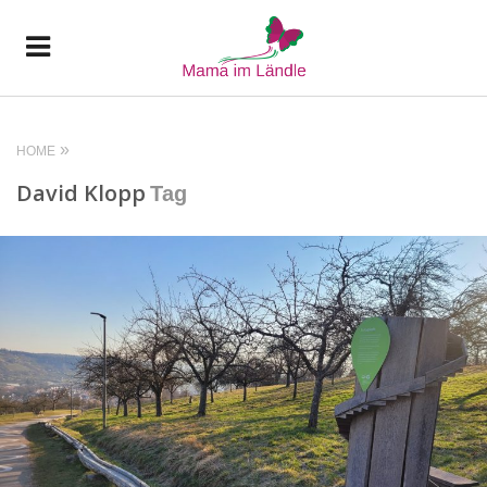
HOME
David Klopp
Tag
READ MORE