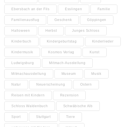
Ebersbach an der Fils
Esslingen
Familie
Familienausflug
Geschenk
Göppingen
Halloween
Herbst
Junges Schloss
Kinderbuch
Kindergeburtstag
Kinderlieder
Kindermusik
Kosmos Verlag
Kunst
Ludwigsburg
Mitmach-Ausstellung
Mitmachausstellung
Museum
Musik
Natur
Neuerscheinung
Ostern
Reisen mit Kindern
Rezension
Schloss Waldenbuch
Schwäbische Alb
Sport
Stuttgart
Tiere