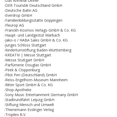
-Das Kriminal Dinner
-DER Touristik Deutschland GmbH
-Deutsche Bahn AG
-Everdrop GmbH
-Familienbildungsstätte Göppingen
-Fleurop AG
-Franckh-Kosmos Verlags-GmbH & Co. KG
-Haupt- und Landgestüt Marbach
-Jako-o / HABA Sales GmbH & Co. KG
-Junges Schloss Stuttgart
-Kinderturnstiftung Baden-Württemberg
-KREATIV | Messe Stuttgart
-Messe Stuttgart GmbH
-Parfümerie Douglas GmbH
-Peek & Cloppenburg
-Pilot Pen (Deutschland) GmbH
-Reiss-Engelhorn-Museum Mannheim
-Ritter Sport GmbH & Co. KG
-Shop-Apotheke
-Sony Music Entertainment Germany GmbH
-Stadtrundfahrt Leipzig GmbH
-Stiftung Mensch und Umwelt
-Thienemann Esslinger Verlag
-Tropilex B.V.