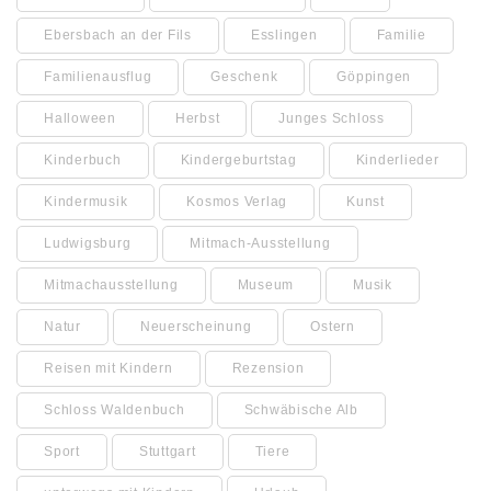
Ebersbach an der Fils
Esslingen
Familie
Familienausflug
Geschenk
Göppingen
Halloween
Herbst
Junges Schloss
Kinderbuch
Kindergeburtstag
Kinderlieder
Kindermusik
Kosmos Verlag
Kunst
Ludwigsburg
Mitmach-Ausstellung
Mitmachausstellung
Museum
Musik
Natur
Neuerscheinung
Ostern
Reisen mit Kindern
Rezension
Schloss Waldenbuch
Schwäbische Alb
Sport
Stuttgart
Tiere