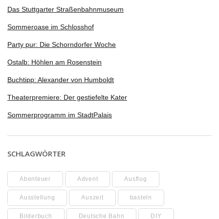
Das Stuttgarter Straßenbahnmuseum
Sommeroase im Schlosshof
Party pur: Die Schorndorfer Woche
Ostalb: Höhlen am Rosenstein
Buchtipp: Alexander von Humboldt
Theaterpremiere: Der gestiefelte Kater
Sommerprogramm im StadtPalais
SCHLAGWÖRTER
Abenteuer
Advent
Ausflug
Ausstellung
Auszeit
basteln
Bilderbuch
Deutsche Bahn
DIY