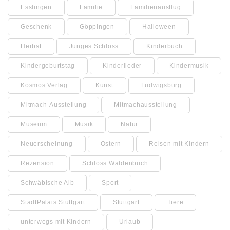
Esslingen
Familie
Familienausflug
Geschenk
Göppingen
Halloween
Herbst
Junges Schloss
Kinderbuch
Kindergeburtstag
Kinderlieder
Kindermusik
Kosmos Verlag
Kunst
Ludwigsburg
Mitmach-Ausstellung
Mitmachausstellung
Museum
Musik
Natur
Neuerscheinung
Ostern
Reisen mit Kindern
Rezension
Schloss Waldenbuch
Schwäbische Alb
Sport
StadtPalais Stuttgart
Stuttgart
Tiere
unterwegs mit Kindern
Urlaub