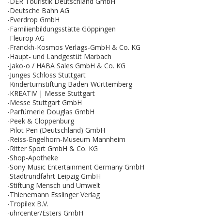
-DER Touristik Deutschland GmbH
-Deutsche Bahn AG
-Everdrop GmbH
-Familienbildungsstätte Göppingen
-Fleurop AG
-Franckh-Kosmos Verlags-GmbH & Co. KG
-Haupt- und Landgestüt Marbach
-Jako-o / HABA Sales GmbH & Co. KG
-Junges Schloss Stuttgart
-Kinderturnstiftung Baden-Württemberg
-KREATIV | Messe Stuttgart
-Messe Stuttgart GmbH
-Parfümerie Douglas GmbH
-Peek & Cloppenburg
-Pilot Pen (Deutschland) GmbH
-Reiss-Engelhorn-Museum Mannheim
-Ritter Sport GmbH & Co. KG
-Shop-Apotheke
-Sony Music Entertainment Germany GmbH
-Stadtrundfahrt Leipzig GmbH
-Stiftung Mensch und Umwelt
-Thienemann Esslinger Verlag
-Tropilex B.V.
-uhrcenter/Esters GmbH