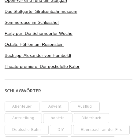
Open-Air-Kino rund um Stuttgart
Das Stuttgarter Straßenbahnmuseum
Sommeroase im Schlosshof
Party pur: Die Schorndorfer Woche
Ostalb: Höhlen am Rosenstein
Buchtipp: Alexander von Humboldt
Theaterpremiere: Der gestiefelte Kater
SCHLAGWÖRTER
Abenteuer
Advent
Ausflug
Ausstellung
basteln
Bilderbuch
Deutsche Bahn
DIY
Ebersbach an der Fils