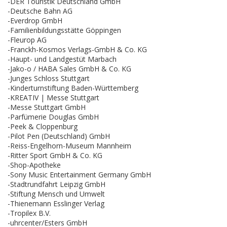
-DER Touristik Deutschland GmbH
-Deutsche Bahn AG
-Everdrop GmbH
-Familienbildungsstätte Göppingen
-Fleurop AG
-Franckh-Kosmos Verlags-GmbH & Co. KG
-Haupt- und Landgestüt Marbach
-Jako-o / HABA Sales GmbH & Co. KG
-Junges Schloss Stuttgart
-Kinderturnstiftung Baden-Württemberg
-KREATIV | Messe Stuttgart
-Messe Stuttgart GmbH
-Parfümerie Douglas GmbH
-Peek & Cloppenburg
-Pilot Pen (Deutschland) GmbH
-Reiss-Engelhorn-Museum Mannheim
-Ritter Sport GmbH & Co. KG
-Shop-Apotheke
-Sony Music Entertainment Germany GmbH
-Stadtrundfahrt Leipzig GmbH
-Stiftung Mensch und Umwelt
-Thienemann Esslinger Verlag
-Tropilex B.V.
-uhrcenter/Esters GmbH