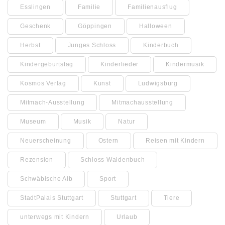
Esslingen
Familie
Familienausflug
Geschenk
Göppingen
Halloween
Herbst
Junges Schloss
Kinderbuch
Kindergeburtstag
Kinderlieder
Kindermusik
Kosmos Verlag
Kunst
Ludwigsburg
Mitmach-Ausstellung
Mitmachausstellung
Museum
Musik
Natur
Neuerscheinung
Ostern
Reisen mit Kindern
Rezension
Schloss Waldenbuch
Schwäbische Alb
Sport
StadtPalais Stuttgart
Stuttgart
Tiere
unterwegs mit Kindern
Urlaub