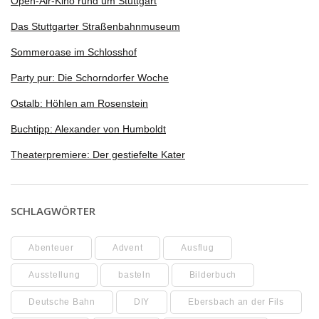
Open-Air-Kino rund um Stuttgart
Das Stuttgarter Straßenbahnmuseum
Sommeroase im Schlosshof
Party pur: Die Schorndorfer Woche
Ostalb: Höhlen am Rosenstein
Buchtipp: Alexander von Humboldt
Theaterpremiere: Der gestiefelte Kater
SCHLAGWÖRTER
Abenteuer
Advent
Ausflug
Ausstellung
basteln
Bilderbuch
Deutsche Bahn
DIY
Ebersbach an der Fils