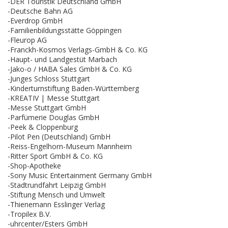
-DER Touristik Deutschland GmbH
-Deutsche Bahn AG
-Everdrop GmbH
-Familienbildungsstätte Göppingen
-Fleurop AG
-Franckh-Kosmos Verlags-GmbH & Co. KG
-Haupt- und Landgestüt Marbach
-Jako-o / HABA Sales GmbH & Co. KG
-Junges Schloss Stuttgart
-Kinderturnstiftung Baden-Württemberg
-KREATIV | Messe Stuttgart
-Messe Stuttgart GmbH
-Parfümerie Douglas GmbH
-Peek & Cloppenburg
-Pilot Pen (Deutschland) GmbH
-Reiss-Engelhorn-Museum Mannheim
-Ritter Sport GmbH & Co. KG
-Shop-Apotheke
-Sony Music Entertainment Germany GmbH
-Stadtrundfahrt Leipzig GmbH
-Stiftung Mensch und Umwelt
-Thienemann Esslinger Verlag
-Tropilex B.V.
-uhrcenter/Esters GmbH