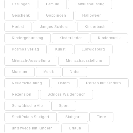
Esslingen
Familie
Familienausflug
Geschenk
Göppingen
Halloween
Herbst
Junges Schloss
Kinderbuch
Kindergeburtstag
Kinderlieder
Kindermusik
Kosmos Verlag
Kunst
Ludwigsburg
Mitmach-Ausstellung
Mitmachausstellung
Museum
Musik
Natur
Neuerscheinung
Ostern
Reisen mit Kindern
Rezension
Schloss Waldenbuch
Schwäbische Alb
Sport
StadtPalais Stuttgart
Stuttgart
Tiere
unterwegs mit Kindern
Urlaub