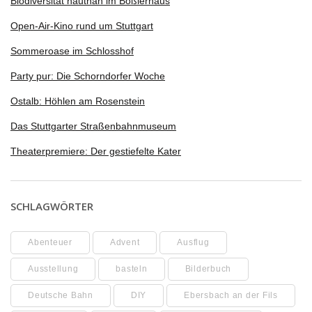
Biodiversität hautnah im Boßlerhaus
Open-Air-Kino rund um Stuttgart
Sommeroase im Schlosshof
Party pur: Die Schorndorfer Woche
Ostalb: Höhlen am Rosenstein
Das Stuttgarter Straßenbahnmuseum
Theaterpremiere: Der gestiefelte Kater
SCHLAGWÖRTER
Abenteuer
Advent
Ausflug
Ausstellung
basteln
Bilderbuch
Deutsche Bahn
DIY
Ebersbach an der Fils