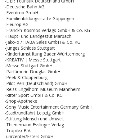
-DER Touristik Deutschland GmbH
-Deutsche Bahn AG
-Everdrop GmbH
-Familienbildungsstätte Göppingen
-Fleurop AG
-Franckh-Kosmos Verlags-GmbH & Co. KG
-Haupt- und Landgestüt Marbach
-Jako-o / HABA Sales GmbH & Co. KG
-Junges Schloss Stuttgart
-Kinderturnstiftung Baden-Württemberg
-KREATIV | Messe Stuttgart
-Messe Stuttgart GmbH
-Parfümerie Douglas GmbH
-Peek & Cloppenburg
-Pilot Pen (Deutschland) GmbH
-Reiss-Engelhorn-Museum Mannheim
-Ritter Sport GmbH & Co. KG
-Shop-Apotheke
-Sony Music Entertainment Germany GmbH
-Stadtrundfahrt Leipzig GmbH
-Stiftung Mensch und Umwelt
-Thienemann Esslinger Verlag
-Tropilex B.V.
-uhrcenter/Esters GmbH