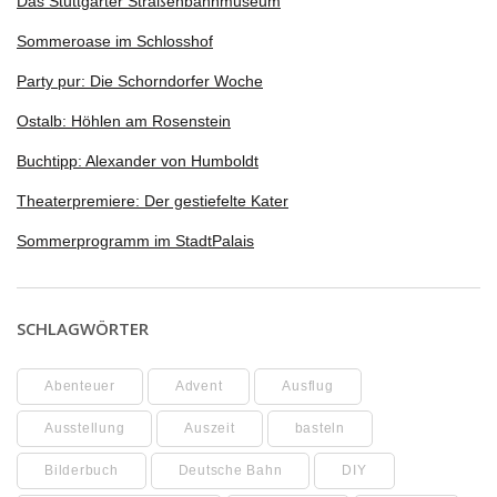
Das Stuttgarter Straßenbahnmuseum
Sommeroase im Schlosshof
Party pur: Die Schorndorfer Woche
Ostalb: Höhlen am Rosenstein
Buchtipp: Alexander von Humboldt
Theaterpremiere: Der gestiefelte Kater
Sommerprogramm im StadtPalais
SCHLAGWÖRTER
Abenteuer
Advent
Ausflug
Ausstellung
Auszeit
basteln
Bilderbuch
Deutsche Bahn
DIY