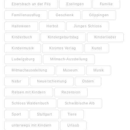
Ebersbach an der Fils
Esslingen
Familie
Familienausflug
Geschenk
Göppingen
Halloween
Herbst
Junges Schloss
Kinderbuch
Kindergeburtstag
Kinderlieder
Kindermusik
Kosmos Verlag
Kunst
Ludwigsburg
Mitmach-Ausstellung
Mitmachausstellung
Museum
Musik
Natur
Neuerscheinung
Ostern
Reisen mit Kindern
Rezension
Schloss Waldenbuch
Schwäbische Alb
Sport
Stuttgart
Tiere
unterwegs mit Kindern
Urlaub