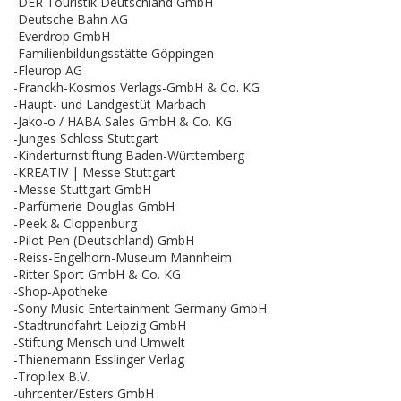
-DER Touristik Deutschland GmbH
-Deutsche Bahn AG
-Everdrop GmbH
-Familienbildungsstätte Göppingen
-Fleurop AG
-Franckh-Kosmos Verlags-GmbH & Co. KG
-Haupt- und Landgestüt Marbach
-Jako-o / HABA Sales GmbH & Co. KG
-Junges Schloss Stuttgart
-Kinderturnstiftung Baden-Württemberg
-KREATIV | Messe Stuttgart
-Messe Stuttgart GmbH
-Parfümerie Douglas GmbH
-Peek & Cloppenburg
-Pilot Pen (Deutschland) GmbH
-Reiss-Engelhorn-Museum Mannheim
-Ritter Sport GmbH & Co. KG
-Shop-Apotheke
-Sony Music Entertainment Germany GmbH
-Stadtrundfahrt Leipzig GmbH
-Stiftung Mensch und Umwelt
-Thienemann Esslinger Verlag
-Tropilex B.V.
-uhrcenter/Esters GmbH