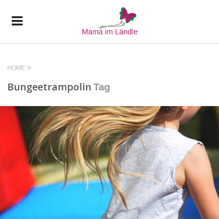
HOME
Bungeetrampolin
Tag
READ MORE