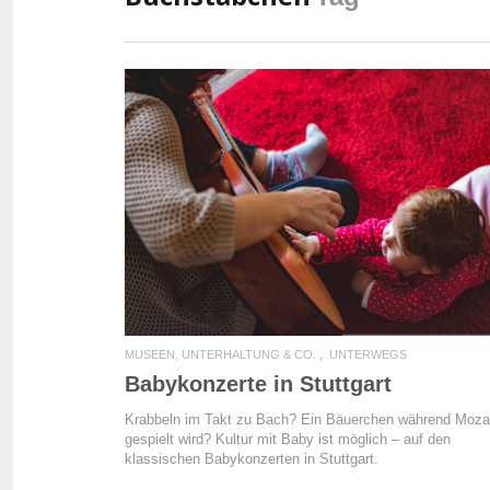
READ MORE
MUSEEN, UNTERHALTUNG & CO.
UNTERWEGS
Babykonzerte in Stuttgart
Krabbeln im Takt zu Bach? Ein Bäuerchen während Moza
gespielt wird? Kultur mit Baby ist möglich – auf den
klassischen Babykonzerten in Stuttgart.