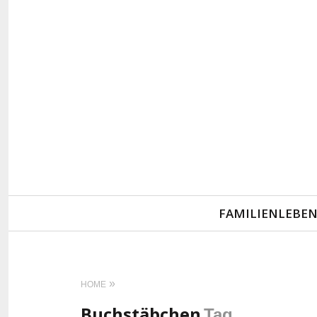
Primary
FAMILIENLEBE
Navigation
HOME
Buchstäbchen
Tag