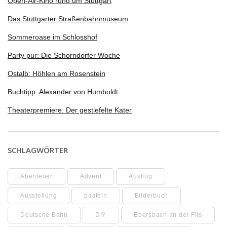
Open-Air-Kino rund um Stuttgart
Das Stuttgarter Straßenbahnmuseum
Sommeroase im Schlosshof
Party pur: Die Schorndorfer Woche
Ostalb: Höhlen am Rosenstein
Buchtipp: Alexander von Humboldt
Theaterpremiere: Der gestiefelte Kater
SCHLAGWÖRTER
Abenteuer
Advent
Ausflug
Ausstellung
basteln
Bilderbuch
Deutsche Bahn
DIY
Ebersbach an der Fils