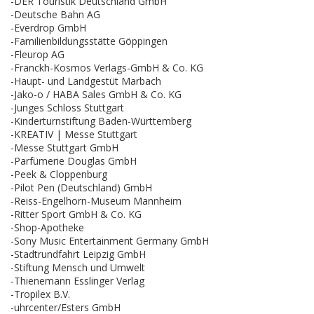
-DER Touristik Deutschland GmbH
-Deutsche Bahn AG
-Everdrop GmbH
-Familienbildungsstätte Göppingen
-Fleurop AG
-Franckh-Kosmos Verlags-GmbH & Co. KG
-Haupt- und Landgestüt Marbach
-Jako-o / HABA Sales GmbH & Co. KG
-Junges Schloss Stuttgart
-Kinderturnstiftung Baden-Württemberg
-KREATIV | Messe Stuttgart
-Messe Stuttgart GmbH
-Parfümerie Douglas GmbH
-Peek & Cloppenburg
-Pilot Pen (Deutschland) GmbH
-Reiss-Engelhorn-Museum Mannheim
-Ritter Sport GmbH & Co. KG
-Shop-Apotheke
-Sony Music Entertainment Germany GmbH
-Stadtrundfahrt Leipzig GmbH
-Stiftung Mensch und Umwelt
-Thienemann Esslinger Verlag
-Tropilex B.V.
-uhrcenter/Esters GmbH