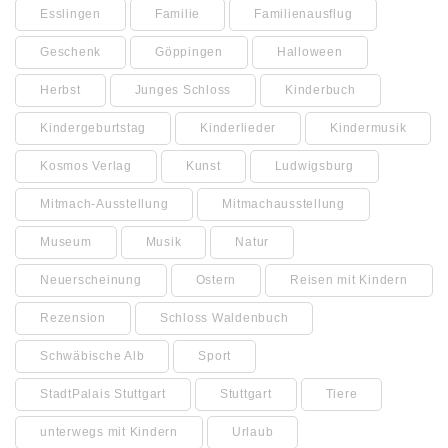
Esslingen
Familie
Familienausflug
Geschenk
Göppingen
Halloween
Herbst
Junges Schloss
Kinderbuch
Kindergeburtstag
Kinderlieder
Kindermusik
Kosmos Verlag
Kunst
Ludwigsburg
Mitmach-Ausstellung
Mitmachausstellung
Museum
Musik
Natur
Neuerscheinung
Ostern
Reisen mit Kindern
Rezension
Schloss Waldenbuch
Schwäbische Alb
Sport
StadtPalais Stuttgart
Stuttgart
Tiere
unterwegs mit Kindern
Urlaub