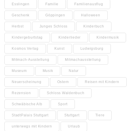
Esslingen
Familie
Familienausflug
Geschenk
Göppingen
Halloween
Herbst
Junges Schloss
Kinderbuch
Kindergeburtstag
Kinderlieder
Kindermusik
Kosmos Verlag
Kunst
Ludwigsburg
Mitmach-Ausstellung
Mitmachausstellung
Museum
Musik
Natur
Neuerscheinung
Ostern
Reisen mit Kindern
Rezension
Schloss Waldenbuch
Schwäbische Alb
Sport
StadtPalais Stuttgart
Stuttgart
Tiere
unterwegs mit Kindern
Urlaub