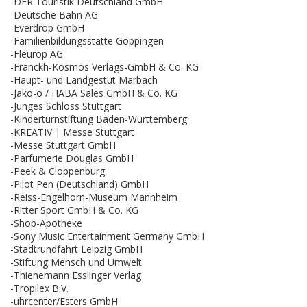
-DER Touristik Deutschland GmbH
-Deutsche Bahn AG
-Everdrop GmbH
-Familienbildungsstätte Göppingen
-Fleurop AG
-Franckh-Kosmos Verlags-GmbH & Co. KG
-Haupt- und Landgestüt Marbach
-Jako-o / HABA Sales GmbH & Co. KG
-Junges Schloss Stuttgart
-Kinderturnstiftung Baden-Württemberg
-KREATIV | Messe Stuttgart
-Messe Stuttgart GmbH
-Parfümerie Douglas GmbH
-Peek & Cloppenburg
-Pilot Pen (Deutschland) GmbH
-Reiss-Engelhorn-Museum Mannheim
-Ritter Sport GmbH & Co. KG
-Shop-Apotheke
-Sony Music Entertainment Germany GmbH
-Stadtrundfahrt Leipzig GmbH
-Stiftung Mensch und Umwelt
-Thienemann Esslinger Verlag
-Tropilex B.V.
-uhrcenter/Esters GmbH