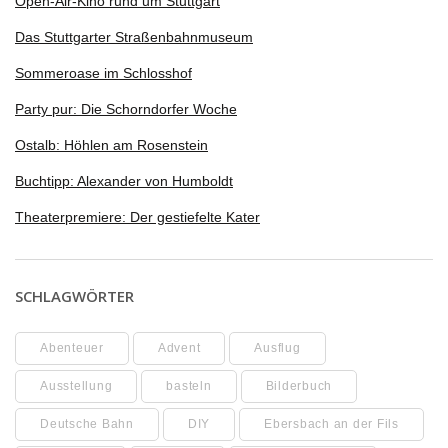
Open-Air-Kino rund um Stuttgart
Das Stuttgarter Straßenbahnmuseum
Sommeroase im Schlosshof
Party pur: Die Schorndorfer Woche
Ostalb: Höhlen am Rosenstein
Buchtipp: Alexander von Humboldt
Theaterpremiere: Der gestiefelte Kater
SCHLAGWÖRTER
Abenteuer
Advent
Ausflug
Ausstellung
basteln
Bilderbuch
Deutsche Bahn
DIY
Ebersbach an der Fils