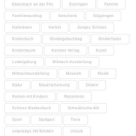
Ebersbach an der Fils
Esslingen
Familie
Familienausflug
Geschenk
Göppingen
Halloween
Herbst
Junges Schloss
Kinderbuch
Kindergeburtstag
Kinderlieder
Kindermusik
Kosmos Verlag
Kunst
Ludwigsburg
Mitmach-Ausstellung
Mitmachausstellung
Museum
Musik
Natur
Neuerscheinung
Ostern
Reisen mit Kindern
Rezension
Schloss Waldenbuch
Schwäbische Alb
Sport
Stuttgart
Tiere
unterwegs mit Kindern
Urlaub