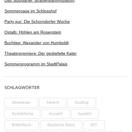
Das Stuttgarter Straßenbahnmuseum
Sommeroase im Schlosshof
Party pur: Die Schorndorfer Woche
Ostalb: Höhlen am Rosenstein
Buchtipp: Alexander von Humboldt
Theaterpremiere: Der gestiefelte Kater
Sommerprogramm im StadtPalais
SCHLAGWÖRTER
Abenteuer
Advent
Ausflug
Ausstellung
Auszeit
basteln
Bilderbuch
Deutsche Bahn
DIY