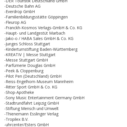
-DER Touristik Deutschland GmbH
-Deutsche Bahn AG
-Everdrop GmbH
-Familienbildungsstätte Göppingen
-Fleurop AG
-Franckh-Kosmos Verlags-GmbH & Co. KG
-Haupt- und Landgestüt Marbach
-Jako-o / HABA Sales GmbH & Co. KG
-Junges Schloss Stuttgart
-Kinderturnstiftung Baden-Württemberg
-KREATIV | Messe Stuttgart
-Messe Stuttgart GmbH
-Parfümerie Douglas GmbH
-Peek & Cloppenburg
-Pilot Pen (Deutschland) GmbH
-Reiss-Engelhorn-Museum Mannheim
-Ritter Sport GmbH & Co. KG
-Shop-Apotheke
-Sony Music Entertainment Germany GmbH
-Stadtrundfahrt Leipzig GmbH
-Stiftung Mensch und Umwelt
-Thienemann Esslinger Verlag
-Tropilex B.V.
-uhrcenter/Esters GmbH