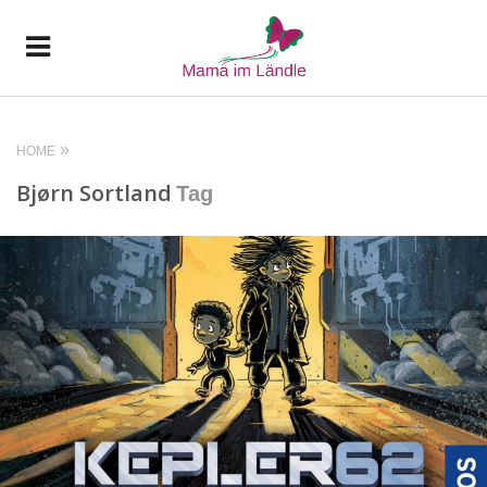
HOME
Bjørn Sortland
Tag
READ MORE