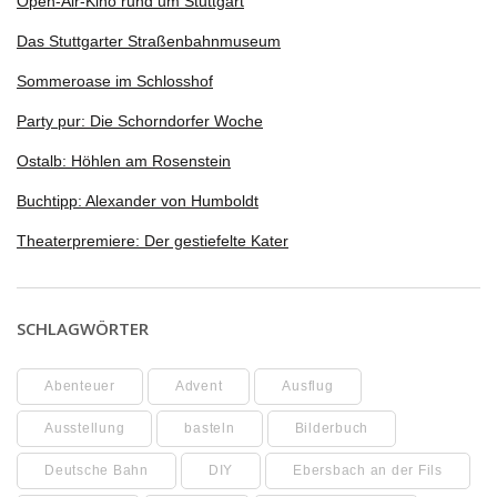
Open-Air-Kino rund um Stuttgart
Das Stuttgarter Straßenbahnmuseum
Sommeroase im Schlosshof
Party pur: Die Schorndorfer Woche
Ostalb: Höhlen am Rosenstein
Buchtipp: Alexander von Humboldt
Theaterpremiere: Der gestiefelte Kater
SCHLAGWÖRTER
Abenteuer
Advent
Ausflug
Ausstellung
basteln
Bilderbuch
Deutsche Bahn
DIY
Ebersbach an der Fils