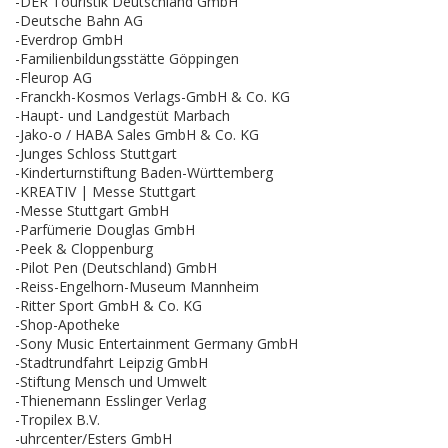
-DER Touristik Deutschland GmbH
-Deutsche Bahn AG
-Everdrop GmbH
-Familienbildungsstätte Göppingen
-Fleurop AG
-Franckh-Kosmos Verlags-GmbH & Co. KG
-Haupt- und Landgestüt Marbach
-Jako-o / HABA Sales GmbH & Co. KG
-Junges Schloss Stuttgart
-Kinderturnstiftung Baden-Württemberg
-KREATIV | Messe Stuttgart
-Messe Stuttgart GmbH
-Parfümerie Douglas GmbH
-Peek & Cloppenburg
-Pilot Pen (Deutschland) GmbH
-Reiss-Engelhorn-Museum Mannheim
-Ritter Sport GmbH & Co. KG
-Shop-Apotheke
-Sony Music Entertainment Germany GmbH
-Stadtrundfahrt Leipzig GmbH
-Stiftung Mensch und Umwelt
-Thienemann Esslinger Verlag
-Tropilex B.V.
-uhrcenter/Esters GmbH