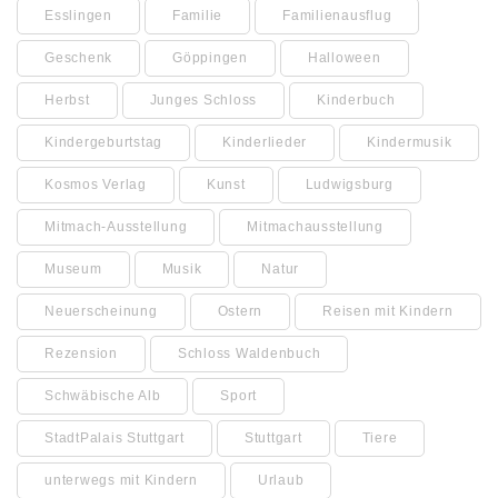
Esslingen
Familie
Familienausflug
Geschenk
Göppingen
Halloween
Herbst
Junges Schloss
Kinderbuch
Kindergeburtstag
Kinderlieder
Kindermusik
Kosmos Verlag
Kunst
Ludwigsburg
Mitmach-Ausstellung
Mitmachausstellung
Museum
Musik
Natur
Neuerscheinung
Ostern
Reisen mit Kindern
Rezension
Schloss Waldenbuch
Schwäbische Alb
Sport
StadtPalais Stuttgart
Stuttgart
Tiere
unterwegs mit Kindern
Urlaub