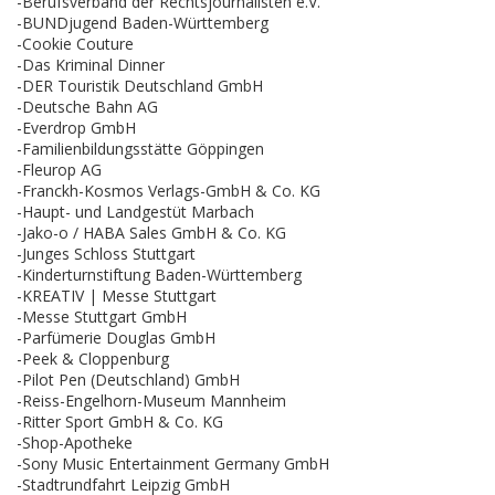
-Berufsverband der Rechtsjournalisten e.V.
-BUNDjugend Baden-Württemberg
-Cookie Couture
-Das Kriminal Dinner
-DER Touristik Deutschland GmbH
-Deutsche Bahn AG
-Everdrop GmbH
-Familienbildungsstätte Göppingen
-Fleurop AG
-Franckh-Kosmos Verlags-GmbH & Co. KG
-Haupt- und Landgestüt Marbach
-Jako-o / HABA Sales GmbH & Co. KG
-Junges Schloss Stuttgart
-Kinderturnstiftung Baden-Württemberg
-KREATIV | Messe Stuttgart
-Messe Stuttgart GmbH
-Parfümerie Douglas GmbH
-Peek & Cloppenburg
-Pilot Pen (Deutschland) GmbH
-Reiss-Engelhorn-Museum Mannheim
-Ritter Sport GmbH & Co. KG
-Shop-Apotheke
-Sony Music Entertainment Germany GmbH
-Stadtrundfahrt Leipzig GmbH