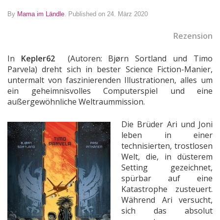
By
Mama im Ländle
.
Published on 24. März 2020
Rezension
In
Kepler62
(Autoren:
Bjørn Sortland und Timo
Parvela)
dreht sich in bester Science Fiction-Manier,
untermalt von faszinierenden Illustrationen, alles um
ein geheimnisvolles Computerspiel und eine
außergewöhnliche Weltraummission.
Die Brüder Ari und Joni
leben in einer
technisierten, trostlosen
Welt, die, in düsterem
Setting gezeichnet,
spürbar auf eine
Katastrophe zusteuert.
Während Ari versucht,
sich das absolut