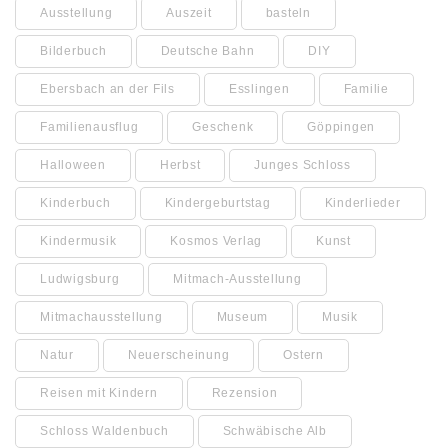
Ausstellung
Auszeit
basteln
Bilderbuch
Deutsche Bahn
DIY
Ebersbach an der Fils
Esslingen
Familie
Familienausflug
Geschenk
Göppingen
Halloween
Herbst
Junges Schloss
Kinderbuch
Kindergeburtstag
Kinderlieder
Kindermusik
Kosmos Verlag
Kunst
Ludwigsburg
Mitmach-Ausstellung
Mitmachausstellung
Museum
Musik
Natur
Neuerscheinung
Ostern
Reisen mit Kindern
Rezension
Schloss Waldenbuch
Schwäbische Alb