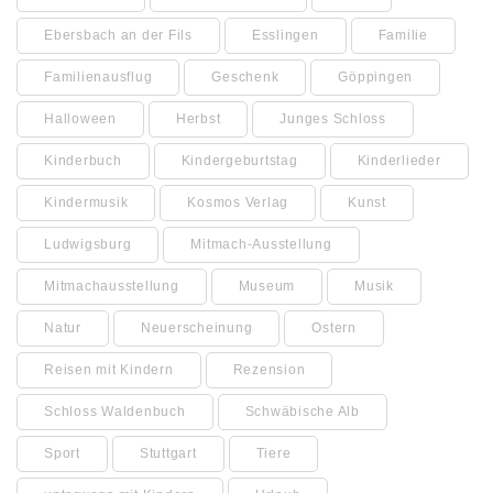
Ebersbach an der Fils
Esslingen
Familie
Familienausflug
Geschenk
Göppingen
Halloween
Herbst
Junges Schloss
Kinderbuch
Kindergeburtstag
Kinderlieder
Kindermusik
Kosmos Verlag
Kunst
Ludwigsburg
Mitmach-Ausstellung
Mitmachausstellung
Museum
Musik
Natur
Neuerscheinung
Ostern
Reisen mit Kindern
Rezension
Schloss Waldenbuch
Schwäbische Alb
Sport
Stuttgart
Tiere