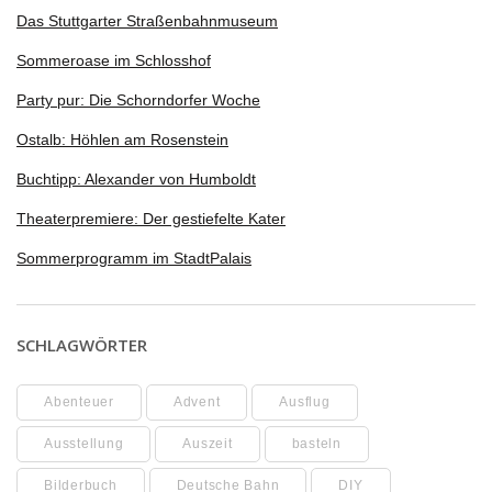
Das Stuttgarter Straßenbahnmuseum
Sommeroase im Schlosshof
Party pur: Die Schorndorfer Woche
Ostalb: Höhlen am Rosenstein
Buchtipp: Alexander von Humboldt
Theaterpremiere: Der gestiefelte Kater
Sommerprogramm im StadtPalais
SCHLAGWÖRTER
Abenteuer
Advent
Ausflug
Ausstellung
Auszeit
basteln
Bilderbuch
Deutsche Bahn
DIY