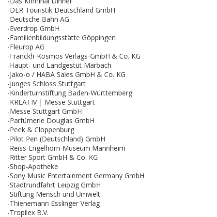
-Das Kriminal Dinner
-DER Touristik Deutschland GmbH
-Deutsche Bahn AG
-Everdrop GmbH
-Familienbildungsstätte Göppingen
-Fleurop AG
-Franckh-Kosmos Verlags-GmbH & Co. KG
-Haupt- und Landgestüt Marbach
-Jako-o / HABA Sales GmbH & Co. KG
-Junges Schloss Stuttgart
-Kinderturnstiftung Baden-Württemberg
-KREATIV | Messe Stuttgart
-Messe Stuttgart GmbH
-Parfümerie Douglas GmbH
-Peek & Cloppenburg
-Pilot Pen (Deutschland) GmbH
-Reiss-Engelhorn-Museum Mannheim
-Ritter Sport GmbH & Co. KG
-Shop-Apotheke
-Sony Music Entertainment Germany GmbH
-Stadtrundfahrt Leipzig GmbH
-Stiftung Mensch und Umwelt
-Thienemann Esslinger Verlag
-Tropilex B.V.