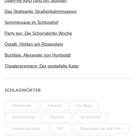
Open-Air-Kino rund um Stuttgart
Das Stuttgarter Straßenbahnmuseum
Sommeroase im Schlosshof
Party pur: Die Schorndorfer Woche
Ostalb: Höhlen am Rosenstein
Buchtipp: Alexander von Humboldt
Theaterpremiere: Der gestiefelte Kater
SCHLAGWÖRTER
Abenteuer
Advent
Ausflug
Ausstellung
basteln
Bilderbuch
Deutsche Bahn
DIY
Ebersbach an der Fils