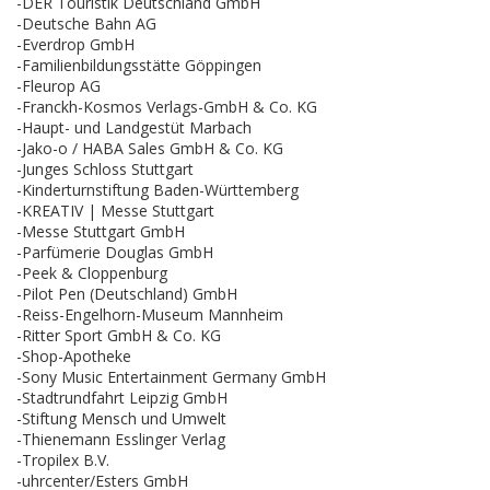
-DER Touristik Deutschland GmbH
-Deutsche Bahn AG
-Everdrop GmbH
-Familienbildungsstätte Göppingen
-Fleurop AG
-Franckh-Kosmos Verlags-GmbH & Co. KG
-Haupt- und Landgestüt Marbach
-Jako-o / HABA Sales GmbH & Co. KG
-Junges Schloss Stuttgart
-Kinderturnstiftung Baden-Württemberg
-KREATIV | Messe Stuttgart
-Messe Stuttgart GmbH
-Parfümerie Douglas GmbH
-Peek & Cloppenburg
-Pilot Pen (Deutschland) GmbH
-Reiss-Engelhorn-Museum Mannheim
-Ritter Sport GmbH & Co. KG
-Shop-Apotheke
-Sony Music Entertainment Germany GmbH
-Stadtrundfahrt Leipzig GmbH
-Stiftung Mensch und Umwelt
-Thienemann Esslinger Verlag
-Tropilex B.V.
-uhrcenter/Esters GmbH