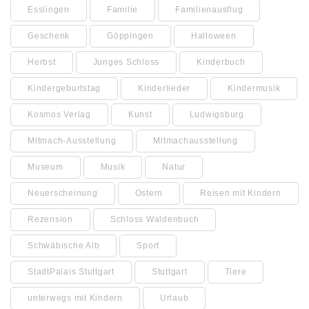
Esslingen
Familie
Familienausflug
Geschenk
Göppingen
Halloween
Herbst
Junges Schloss
Kinderbuch
Kindergeburtstag
Kinderlieder
Kindermusik
Kosmos Verlag
Kunst
Ludwigsburg
Mitmach-Ausstellung
Mitmachausstellung
Museum
Musik
Natur
Neuerscheinung
Ostern
Reisen mit Kindern
Rezension
Schloss Waldenbuch
Schwäbische Alb
Sport
StadtPalais Stuttgart
Stuttgart
Tiere
unterwegs mit Kindern
Urlaub