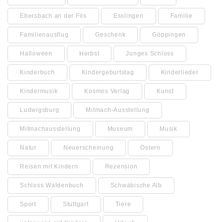
Ebersbach an der Fils
Esslingen
Familie
Familienausflug
Geschenk
Göppingen
Halloween
Herbst
Junges Schloss
Kinderbuch
Kindergeburtstag
Kinderlieder
Kindermusik
Kosmos Verlag
Kunst
Ludwigsburg
Mitmach-Ausstellung
Mitmachausstellung
Museum
Musik
Natur
Neuerscheinung
Ostern
Reisen mit Kindern
Rezension
Schloss Waldenbuch
Schwäbische Alb
Sport
Stuttgart
Tiere