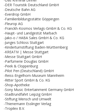
-Das Kriminal Dinner
-DER Touristik Deutschland GmbH
-Deutsche Bahn AG
-Everdrop GmbH
-Familienbildungsstätte Göppingen
-Fleurop AG
-Franckh-Kosmos Verlags-GmbH & Co. KG
-Haupt- und Landgestüt Marbach
-Jako-o / HABA Sales GmbH & Co. KG
-Junges Schloss Stuttgart
-Kinderturnstiftung Baden-Württemberg
-KREATIV | Messe Stuttgart
-Messe Stuttgart GmbH
-Parfümerie Douglas GmbH
-Peek & Cloppenburg
-Pilot Pen (Deutschland) GmbH
-Reiss-Engelhorn-Museum Mannheim
-Ritter Sport GmbH & Co. KG
-Shop-Apotheke
-Sony Music Entertainment Germany GmbH
-Stadtrundfahrt Leipzig GmbH
-Stiftung Mensch und Umwelt
-Thienemann Esslinger Verlag
-Tropilex B.V.