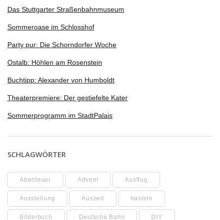
Das Stuttgarter Straßenbahnmuseum
Sommeroase im Schlosshof
Party pur: Die Schorndorfer Woche
Ostalb: Höhlen am Rosenstein
Buchtipp: Alexander von Humboldt
Theaterpremiere: Der gestiefelte Kater
Sommerprogramm im StadtPalais
SCHLAGWÖRTER
Abenteuer
Advent
Ausflug
Ausstellung
Auszeit
basteln
Bilderbuch
Deutsche Bahn
DIY