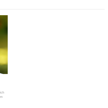
ich
um