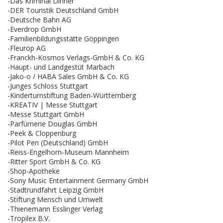
-Das Kriminal Dinner
-DER Touristik Deutschland GmbH
-Deutsche Bahn AG
-Everdrop GmbH
-Familienbildungsstätte Göppingen
-Fleurop AG
-Franckh-Kosmos Verlags-GmbH & Co. KG
-Haupt- und Landgestüt Marbach
-Jako-o / HABA Sales GmbH & Co. KG
-Junges Schloss Stuttgart
-Kinderturnstiftung Baden-Württemberg
-KREATIV | Messe Stuttgart
-Messe Stuttgart GmbH
-Parfümerie Douglas GmbH
-Peek & Cloppenburg
-Pilot Pen (Deutschland) GmbH
-Reiss-Engelhorn-Museum Mannheim
-Ritter Sport GmbH & Co. KG
-Shop-Apotheke
-Sony Music Entertainment Germany GmbH
-Stadtrundfahrt Leipzig GmbH
-Stiftung Mensch und Umwelt
-Thienemann Esslinger Verlag
-Tropilex B.V.