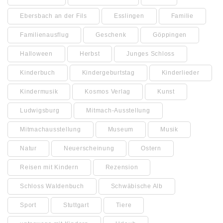
Ebersbach an der Fils
Esslingen
Familie
Familienausflug
Geschenk
Göppingen
Halloween
Herbst
Junges Schloss
Kinderbuch
Kindergeburtstag
Kinderlieder
Kindermusik
Kosmos Verlag
Kunst
Ludwigsburg
Mitmach-Ausstellung
Mitmachausstellung
Museum
Musik
Natur
Neuerscheinung
Ostern
Reisen mit Kindern
Rezension
Schloss Waldenbuch
Schwäbische Alb
Sport
Stuttgart
Tiere