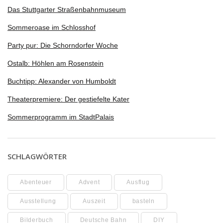
Das Stuttgarter Straßenbahnmuseum
Sommeroase im Schlosshof
Party pur: Die Schorndorfer Woche
Ostalb: Höhlen am Rosenstein
Buchtipp: Alexander von Humboldt
Theaterpremiere: Der gestiefelte Kater
Sommerprogramm im StadtPalais
SCHLAGWÖRTER
Abenteuer
Advent
Ausflug
Ausstellung
Auszeit
basteln
Bilderbuch
Deutsche Bahn
DIY