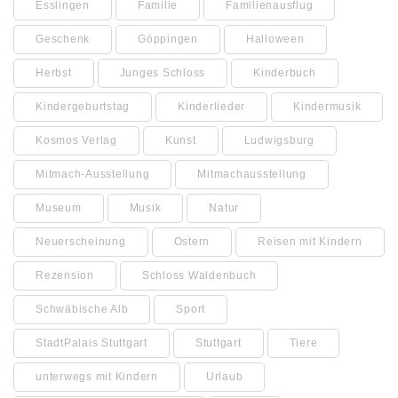
Esslingen
Familie
Familienausflug
Geschenk
Göppingen
Halloween
Herbst
Junges Schloss
Kinderbuch
Kindergeburtstag
Kinderlieder
Kindermusik
Kosmos Verlag
Kunst
Ludwigsburg
Mitmach-Ausstellung
Mitmachausstellung
Museum
Musik
Natur
Neuerscheinung
Ostern
Reisen mit Kindern
Rezension
Schloss Waldenbuch
Schwäbische Alb
Sport
StadtPalais Stuttgart
Stuttgart
Tiere
unterwegs mit Kindern
Urlaub