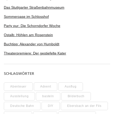
Das Stuttgarter Straßenbahnmuseum
Sommeroase im Schlosshof
Party pur: Die Schorndorfer Woche
Ostalb: Höhlen am Rosenstein
Buchtipp: Alexander von Humboldt
Theaterpremiere: Der gestiefelte Kater
SCHLAGWÖRTER
Abenteuer
Advent
Ausflug
Ausstellung
basteln
Bilderbuch
Deutsche Bahn
DIY
Ebersbach an der Fils