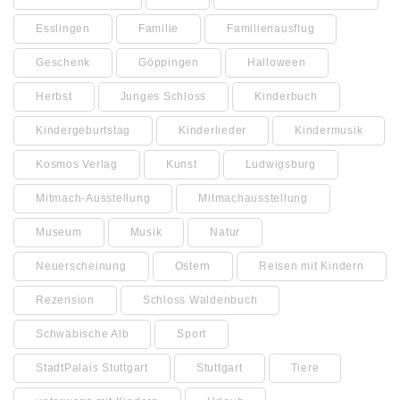
Esslingen
Familie
Familienausflug
Geschenk
Göppingen
Halloween
Herbst
Junges Schloss
Kinderbuch
Kindergeburtstag
Kinderlieder
Kindermusik
Kosmos Verlag
Kunst
Ludwigsburg
Mitmach-Ausstellung
Mitmachausstellung
Museum
Musik
Natur
Neuerscheinung
Ostern
Reisen mit Kindern
Rezension
Schloss Waldenbuch
Schwäbische Alb
Sport
StadtPalais Stuttgart
Stuttgart
Tiere