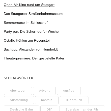
Open-Air-Kino rund um Stuttgart
Das Stuttgarter Straßenbahnmuseum
Sommeroase im Schlosshof
Party pur: Die Schorndorfer Woche
Ostalb: Höhlen am Rosenstein
Buchtipp: Alexander von Humboldt
Theaterpremiere: Der gestiefelte Kater
SCHLAGWÖRTER
Abenteuer
Advent
Ausflug
Ausstellung
basteln
Bilderbuch
Deutsche Bahn
DIY
Ebersbach an der Fils