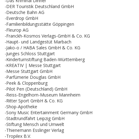
-Das Kriminal Dinner
-DER Touristik Deutschland GmbH
-Deutsche Bahn AG
-Everdrop GmbH
-Familienbildungsstätte Göppingen
-Fleurop AG
-Franckh-Kosmos Verlags-GmbH & Co. KG
-Haupt- und Landgestüt Marbach
-Jako-o / HABA Sales GmbH & Co. KG
-Junges Schloss Stuttgart
-Kinderturnstiftung Baden-Württemberg
-KREATIV | Messe Stuttgart
-Messe Stuttgart GmbH
-Parfümerie Douglas GmbH
-Peek & Cloppenburg
-Pilot Pen (Deutschland) GmbH
-Reiss-Engelhorn-Museum Mannheim
-Ritter Sport GmbH & Co. KG
-Shop-Apotheke
-Sony Music Entertainment Germany GmbH
-Stadtrundfahrt Leipzig GmbH
-Stiftung Mensch und Umwelt
-Thienemann Esslinger Verlag
-Tropilex B.V.