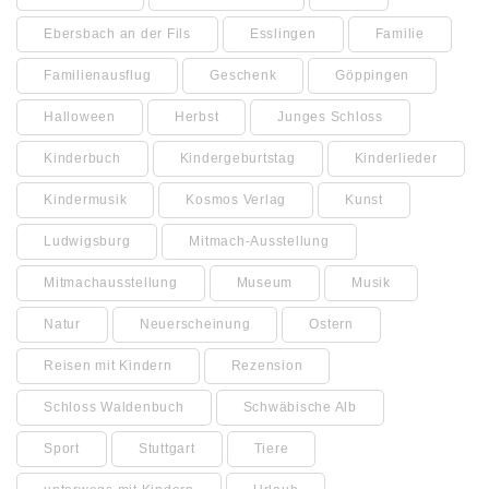
Ebersbach an der Fils
Esslingen
Familie
Familienausflug
Geschenk
Göppingen
Halloween
Herbst
Junges Schloss
Kinderbuch
Kindergeburtstag
Kinderlieder
Kindermusik
Kosmos Verlag
Kunst
Ludwigsburg
Mitmach-Ausstellung
Mitmachausstellung
Museum
Musik
Natur
Neuerscheinung
Ostern
Reisen mit Kindern
Rezension
Schloss Waldenbuch
Schwäbische Alb
Sport
Stuttgart
Tiere