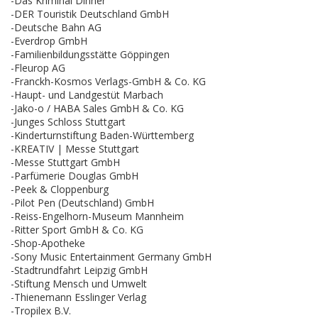
-Das Kriminal Dinner
-DER Touristik Deutschland GmbH
-Deutsche Bahn AG
-Everdrop GmbH
-Familienbildungsstätte Göppingen
-Fleurop AG
-Franckh-Kosmos Verlags-GmbH & Co. KG
-Haupt- und Landgestüt Marbach
-Jako-o / HABA Sales GmbH & Co. KG
-Junges Schloss Stuttgart
-Kinderturnstiftung Baden-Württemberg
-KREATIV | Messe Stuttgart
-Messe Stuttgart GmbH
-Parfümerie Douglas GmbH
-Peek & Cloppenburg
-Pilot Pen (Deutschland) GmbH
-Reiss-Engelhorn-Museum Mannheim
-Ritter Sport GmbH & Co. KG
-Shop-Apotheke
-Sony Music Entertainment Germany GmbH
-Stadtrundfahrt Leipzig GmbH
-Stiftung Mensch und Umwelt
-Thienemann Esslinger Verlag
-Tropilex B.V.