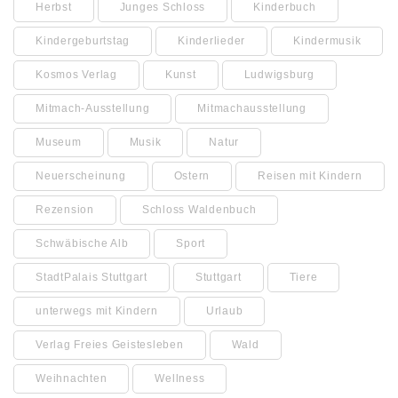
Herbst
Junges Schloss
Kinderbuch
Kindergeburtstag
Kinderlieder
Kindermusik
Kosmos Verlag
Kunst
Ludwigsburg
Mitmach-Ausstellung
Mitmachausstellung
Museum
Musik
Natur
Neuerscheinung
Ostern
Reisen mit Kindern
Rezension
Schloss Waldenbuch
Schwäbische Alb
Sport
StadtPalais Stuttgart
Stuttgart
Tiere
unterwegs mit Kindern
Urlaub
Verlag Freies Geistesleben
Wald
Weihnachten
Wellness