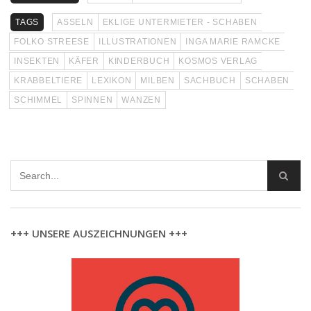
TAGS
ASSELN
EKLIGE UNTERMIETER - SCHABEN
FOLKO STREESE
ILLUSTRATIONEN
INGA MARIE RAMCKE
INSEKTEN
KÄFER
KINDERBUCH
KOSMOS VERLAG
KRABBELTIERE
LEXIKON
MILBEN
SACHBUCH
SCHABEN
SCHIMMEL
SPINNEN
WANZEN
+++ UNSERE AUSZEICHNUNGEN +++