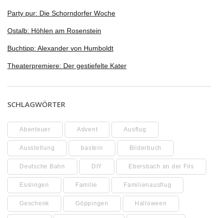
Party pur: Die Schorndorfer Woche
Ostalb: Höhlen am Rosenstein
Buchtipp: Alexander von Humboldt
Theaterpremiere: Der gestiefelte Kater
SCHLAGWÖRTER
Abenteuer
Advent
Ausflug
Ausstellung
basteln
Bilderbuch
Deutsche Bahn
DIY
Ebersbach an der Fils
Esslingen
Familie
Familienausflug
Geschenk
Göppingen
Halloween