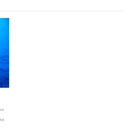
ers
hrt.