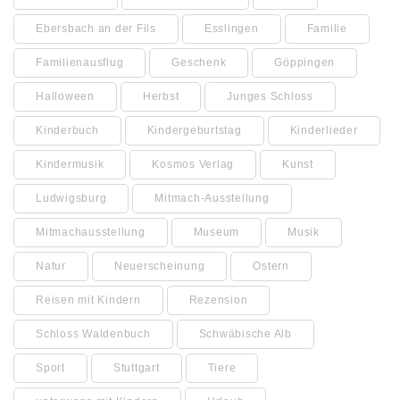
Ebersbach an der Fils
Esslingen
Familie
Familienausflug
Geschenk
Göppingen
Halloween
Herbst
Junges Schloss
Kinderbuch
Kindergeburtstag
Kinderlieder
Kindermusik
Kosmos Verlag
Kunst
Ludwigsburg
Mitmach-Ausstellung
Mitmachausstellung
Museum
Musik
Natur
Neuerscheinung
Ostern
Reisen mit Kindern
Rezension
Schloss Waldenbuch
Schwäbische Alb
Sport
Stuttgart
Tiere