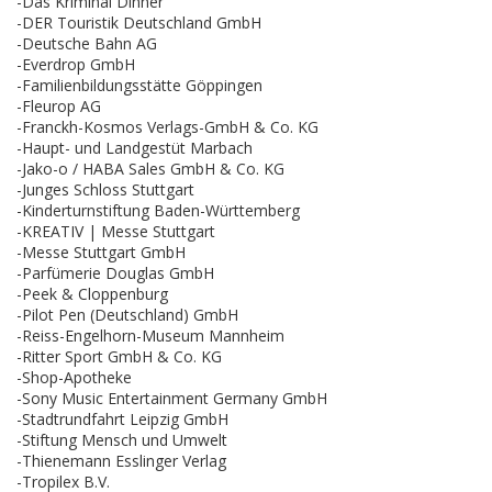
-Das Kriminal Dinner
-DER Touristik Deutschland GmbH
-Deutsche Bahn AG
-Everdrop GmbH
-Familienbildungsstätte Göppingen
-Fleurop AG
-Franckh-Kosmos Verlags-GmbH & Co. KG
-Haupt- und Landgestüt Marbach
-Jako-o / HABA Sales GmbH & Co. KG
-Junges Schloss Stuttgart
-Kinderturnstiftung Baden-Württemberg
-KREATIV | Messe Stuttgart
-Messe Stuttgart GmbH
-Parfümerie Douglas GmbH
-Peek & Cloppenburg
-Pilot Pen (Deutschland) GmbH
-Reiss-Engelhorn-Museum Mannheim
-Ritter Sport GmbH & Co. KG
-Shop-Apotheke
-Sony Music Entertainment Germany GmbH
-Stadtrundfahrt Leipzig GmbH
-Stiftung Mensch und Umwelt
-Thienemann Esslinger Verlag
-Tropilex B.V.