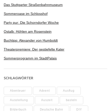
Das Stuttgarter Straßenbahnmuseum
Sommeroase im Schlosshof
Party pur: Die Schorndorfer Woche
Ostalb: Höhlen am Rosenstein
Buchtipp: Alexander von Humboldt
Theaterpremiere: Der gestiefelte Kater
Sommerprogramm im StadtPalais
SCHLAGWÖRTER
Abenteuer
Advent
Ausflug
Ausstellung
Auszeit
basteln
Bilderbuch
Deutsche Bahn
DIY