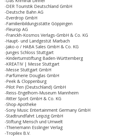
-Das Kriminal Dinner
-DER Touristik Deutschland GmbH
-Deutsche Bahn AG
-Everdrop GmbH
-Familienbildungsstätte Göppingen
-Fleurop AG
-Franckh-Kosmos Verlags-GmbH & Co. KG
-Haupt- und Landgestüt Marbach
-Jako-o / HABA Sales GmbH & Co. KG
-Junges Schloss Stuttgart
-Kinderturnstiftung Baden-Württemberg
-KREATIV | Messe Stuttgart
-Messe Stuttgart GmbH
-Parfümerie Douglas GmbH
-Peek & Cloppenburg
-Pilot Pen (Deutschland) GmbH
-Reiss-Engelhorn-Museum Mannheim
-Ritter Sport GmbH & Co. KG
-Shop-Apotheke
-Sony Music Entertainment Germany GmbH
-Stadtrundfahrt Leipzig GmbH
-Stiftung Mensch und Umwelt
-Thienemann Esslinger Verlag
-Tropilex B.V.