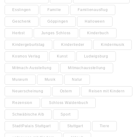
Esslingen
Familie
Familienausflug
Geschenk
Göppingen
Halloween
Herbst
Junges Schloss
Kinderbuch
Kindergeburtstag
Kinderlieder
Kindermusik
Kosmos Verlag
Kunst
Ludwigsburg
Mitmach-Ausstellung
Mitmachausstellung
Museum
Musik
Natur
Neuerscheinung
Ostern
Reisen mit Kindern
Rezension
Schloss Waldenbuch
Schwäbische Alb
Sport
StadtPalais Stuttgart
Stuttgart
Tiere