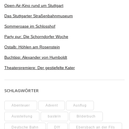
Open-Air-Kino rund um Stuttgart
Das Stuttgarter Straßenbahnmuseum
Sommeroase im Schlosshof
Party pur: Die Schorndorfer Woche
Ostalb: Höhlen am Rosenstein
Buchtipp: Alexander von Humboldt
Theaterpremiere: Der gestiefelte Kater
SCHLAGWÖRTER
Abenteuer
Advent
Ausflug
Ausstellung
basteln
Bilderbuch
Deutsche Bahn
DIY
Ebersbach an der Fils