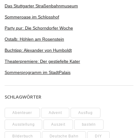
Das Stuttgarter Straßenbahnmuseum
Sommeroase im Schlosshof
Party pur: Die Schorndorfer Woche
Ostalb: Höhlen am Rosenstein
Buchtipp: Alexander von Humboldt
Theaterpremiere: Der gestiefelte Kater
Sommerprogramm im StadtPalais
SCHLAGWÖRTER
Abenteuer
Advent
Ausflug
Ausstellung
Auszeit
basteln
Bilderbuch
Deutsche Bahn
DIY