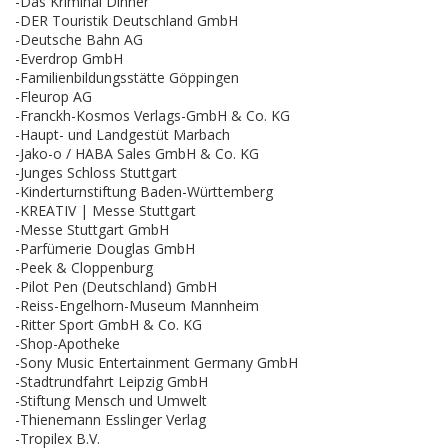
-Das Kriminal Dinner
-DER Touristik Deutschland GmbH
-Deutsche Bahn AG
-Everdrop GmbH
-Familienbildungsstätte Göppingen
-Fleurop AG
-Franckh-Kosmos Verlags-GmbH & Co. KG
-Haupt- und Landgestüt Marbach
-Jako-o / HABA Sales GmbH & Co. KG
-Junges Schloss Stuttgart
-Kinderturnstiftung Baden-Württemberg
-KREATIV | Messe Stuttgart
-Messe Stuttgart GmbH
-Parfümerie Douglas GmbH
-Peek & Cloppenburg
-Pilot Pen (Deutschland) GmbH
-Reiss-Engelhorn-Museum Mannheim
-Ritter Sport GmbH & Co. KG
-Shop-Apotheke
-Sony Music Entertainment Germany GmbH
-Stadtrundfahrt Leipzig GmbH
-Stiftung Mensch und Umwelt
-Thienemann Esslinger Verlag
-Tropilex B.V.