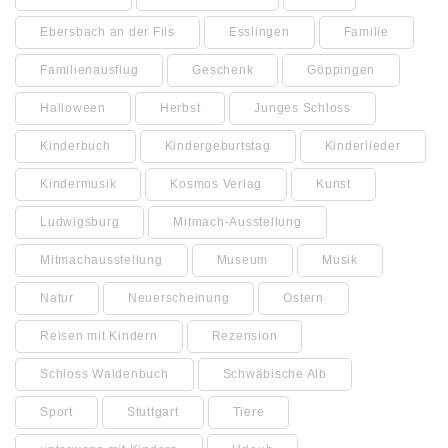
Ebersbach an der Fils
Esslingen
Familie
Familienausflug
Geschenk
Göppingen
Halloween
Herbst
Junges Schloss
Kinderbuch
Kindergeburtstag
Kinderlieder
Kindermusik
Kosmos Verlag
Kunst
Ludwigsburg
Mitmach-Ausstellung
Mitmachausstellung
Museum
Musik
Natur
Neuerscheinung
Ostern
Reisen mit Kindern
Rezension
Schloss Waldenbuch
Schwäbische Alb
Sport
Stuttgart
Tiere