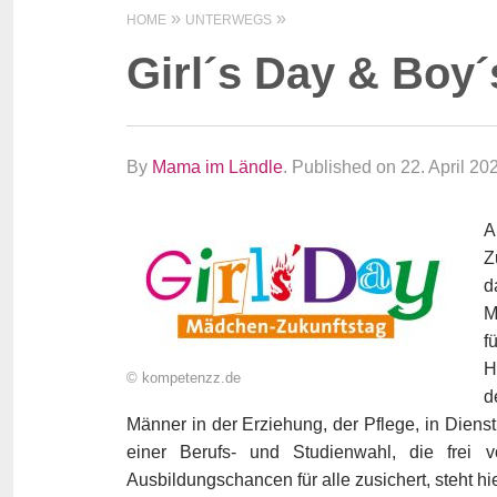
HOME
UNTERWEGS
Girl´s Day & Boy
By
Mama im Ländle
.
Published on 22. April 20
A
Z
d
M
f
H
© kompetenzz.de
d
Männer in der Erziehung, der Pflege, in Diens
einer Berufs- und Studienwahl, die frei 
Ausbildungschancen für alle zusichert, steht hi