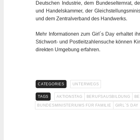
Deutschen Industrie, dem Bundeselternrat, d
und Handelskammer, der Gleichstellungsministe
und dem Zentralverband des Handwerks.
Mehr Informationen zum Girl´s Day erhaltet ih
Stichwort- und Postleitzahlensuche können Kin
direkten Umgebung erfahren.
CATEGORIES
UNTERWEGS
TAGS
AKTIONSTAG
BERUFSAUSBILDUNG
BE
BUNDESMINISTERIUMS FÜR FAMILIE
GIRL´S DAY