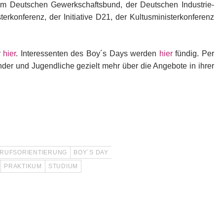
em Deutschen Gewerkschaftsbund, der Deutschen Industrie-
rkonferenz, der Initiative D21, der Kultusministerkonferenz
r
hier
. Interessenten des Boy´s Days werden
hier
fündig. Per
der und Jugendliche gezielt mehr über die Angebote in ihrer
RUFSORIENTIERUNG
BOY´S DAY
PRAKTIKUM
STUDIUM