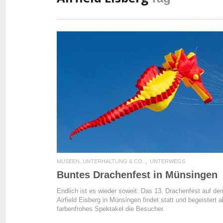
READ MORE
MUSEEN, UNTERHALTUNG & CO.
UNTERWEGS
Buntes Drachenfest in Münsingen
Endlich ist es wieder soweit: Das 13. Drachenfest auf de
Airfield Eisberg in Münsingen findet statt und begeistert a
farbenfrohes Spektakel die Besucher.