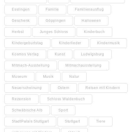
Esslingen
Familie
Familienausflug
Geschenk
Göppingen
Halloween
Herbst
Junges Schloss
Kinderbuch
Kindergeburtstag
Kinderlieder
Kindermusik
Kosmos Verlag
Kunst
Ludwigsburg
Mitmach-Ausstellung
Mitmachausstellung
Museum
Musik
Natur
Neuerscheinung
Ostern
Reisen mit Kindern
Rezension
Schloss Waldenbuch
Schwäbische Alb
Sport
StadtPalais Stuttgart
Stuttgart
Tiere