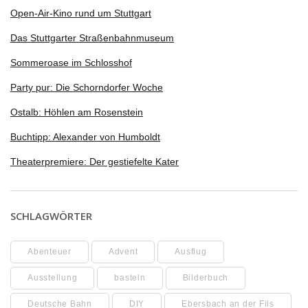
Open-Air-Kino rund um Stuttgart
Das Stuttgarter Straßenbahnmuseum
Sommeroase im Schlosshof
Party pur: Die Schorndorfer Woche
Ostalb: Höhlen am Rosenstein
Buchtipp: Alexander von Humboldt
Theaterpremiere: Der gestiefelte Kater
SCHLAGWÖRTER
Abenteuer
Advent
Ausflug
Ausstellung
basteln
Bilderbuch
Deutsche Bahn
DIY
Ebersbach an der Fils