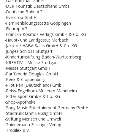
-Das Kriminal Dinner
-DER Touristik Deutschland GmbH
-Deutsche Bahn AG
-Everdrop GmbH
-Familienbildungsstätte Göppingen
-Fleurop AG
-Franckh-Kosmos Verlags-GmbH & Co. KG
-Haupt- und Landgestüt Marbach
-Jako-o / HABA Sales GmbH & Co. KG
-Junges Schloss Stuttgart
-Kinderturnstiftung Baden-Württemberg
-KREATIV | Messe Stuttgart
-Messe Stuttgart GmbH
-Parfümerie Douglas GmbH
-Peek & Cloppenburg
-Pilot Pen (Deutschland) GmbH
-Reiss-Engelhorn-Museum Mannheim
-Ritter Sport GmbH & Co. KG
-Shop-Apotheke
-Sony Music Entertainment Germany GmbH
-Stadtrundfahrt Leipzig GmbH
-Stiftung Mensch und Umwelt
-Thienemann Esslinger Verlag
-Tropilex B.V.