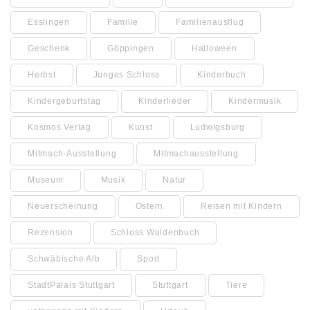
Esslingen
Familie
Familienausflug
Geschenk
Göppingen
Halloween
Herbst
Junges Schloss
Kinderbuch
Kindergeburtstag
Kinderlieder
Kindermusik
Kosmos Verlag
Kunst
Ludwigsburg
Mitmach-Ausstellung
Mitmachausstellung
Museum
Musik
Natur
Neuerscheinung
Ostern
Reisen mit Kindern
Rezension
Schloss Waldenbuch
Schwäbische Alb
Sport
StadtPalais Stuttgart
Stuttgart
Tiere