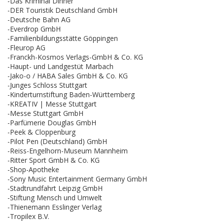
-Das Kriminal Dinner
-DER Touristik Deutschland GmbH
-Deutsche Bahn AG
-Everdrop GmbH
-Familienbildungsstätte Göppingen
-Fleurop AG
-Franckh-Kosmos Verlags-GmbH & Co. KG
-Haupt- und Landgestüt Marbach
-Jako-o / HABA Sales GmbH & Co. KG
-Junges Schloss Stuttgart
-Kinderturnstiftung Baden-Württemberg
-KREATIV | Messe Stuttgart
-Messe Stuttgart GmbH
-Parfümerie Douglas GmbH
-Peek & Cloppenburg
-Pilot Pen (Deutschland) GmbH
-Reiss-Engelhorn-Museum Mannheim
-Ritter Sport GmbH & Co. KG
-Shop-Apotheke
-Sony Music Entertainment Germany GmbH
-Stadtrundfahrt Leipzig GmbH
-Stiftung Mensch und Umwelt
-Thienemann Esslinger Verlag
-Tropilex B.V.