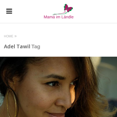
HOME
Adel Tawil
Tag
READ MORE