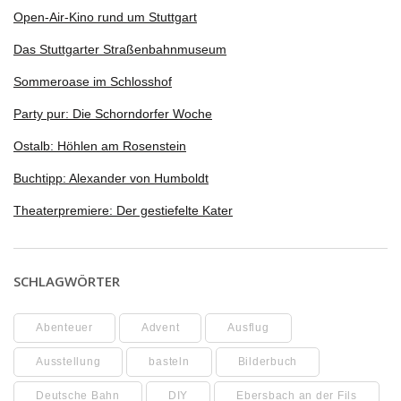
Open-Air-Kino rund um Stuttgart
Das Stuttgarter Straßenbahnmuseum
Sommeroase im Schlosshof
Party pur: Die Schorndorfer Woche
Ostalb: Höhlen am Rosenstein
Buchtipp: Alexander von Humboldt
Theaterpremiere: Der gestiefelte Kater
SCHLAGWÖRTER
Abenteuer
Advent
Ausflug
Ausstellung
basteln
Bilderbuch
Deutsche Bahn
DIY
Ebersbach an der Fils