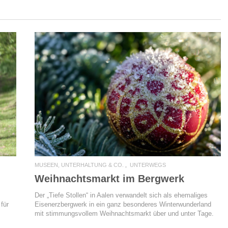
READ MORE
MUSEEN, UNTERHALTUNG & CO.
UNTERWEGS
Weihnachtsmarkt im Bergwerk
Der „Tiefe Stollen“ in Aalen verwandelt sich als ehemaliges
 für
Eisenerzbergwerk in ein ganz besonderes Winterwunderland
mit stimmungsvollem Weihnachtsmarkt über und unter Tage.