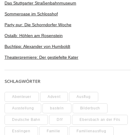
Das Stuttgarter Straßenbahnmuseum
Sommeroase im Schlosshof
Party pur: Die Schorndorfer Woche
Ostalb: Höhlen am Rosenstein
Buchtipp: Alexander von Humboldt
Theaterpremiere: Der gestiefelte Kater
SCHLAGWÖRTER
Abenteuer
Advent
Ausflug
Ausstellung
basteln
Bilderbuch
Deutsche Bahn
DIY
Ebersbach an der Fils
Esslingen
Familie
Familienausflug