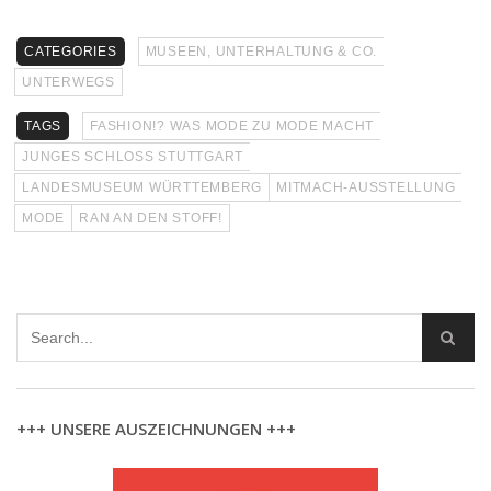
CATEGORIES
MUSEEN, UNTERHALTUNG & CO.
UNTERWEGS
TAGS
FASHION!? WAS MODE ZU MODE MACHT
JUNGES SCHLOSS STUTTGART
LANDESMUSEUM WÜRTTEMBERG
MITMACH-AUSSTELLUNG
MODE
RAN AN DEN STOFF!
+++ UNSERE AUSZEICHNUNGEN +++