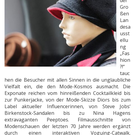
der
Gro
ßen
Lan
desa
usst
ellu
ng
„Fas
hion
?!“
tauc
hen die Besucher mit allen Sinnen in die unglaubliche
Vielfalt ein, die den Mode-Kosmos ausmacht. Die
Exponate reichen vom hinreißenden Cocktailkleid bis
zur Punkerjacke, von der Mode-Skizze Diors bis zum
Label aktueller Influencerinnen, von Steve Jobs‘
Birkenstock-Sandalen bis zu Nina Hagens
extravaganten Peeptoes. Filmausschnitte von
Modenschauen der letzten 70 Jahre werden ergänzt
durch einen interaktiven Voguing-Catwalk.