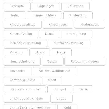
Geschenk
Göppingen
Halloween
Herbst
Junges Schloss
Kinderbuch
Kindergeburtstag
Kinderlieder
Kindermusik
Kosmos Verlag
Kunst
Ludwigsburg
Mitmach-Ausstellung
Mitmachausstellung
Museum
Musik
Natur
Neuerscheinung
Ostern
Reisen mit Kindern
Rezension
Schloss Waldenbuch
Schwäbische Alb
Sport
StadtPalais Stuttgart
Stuttgart
Tiere
unterwegs mit Kindern
Urlaub
Verlag Freies Geistesleben
Wald