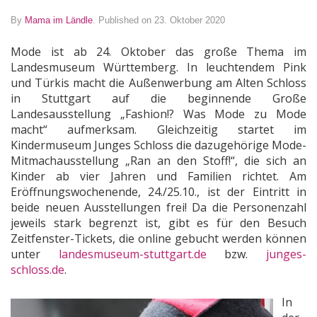
By
Mama im Ländle
.
Published on 23. Oktober 2020
Mode ist ab 24. Oktober das große Thema im
Landesmuseum Württemberg. In leuchtendem Pink
und Türkis macht die Außenwerbung am Alten Schloss
in Stuttgart auf die beginnende Große
Landesausstellung „Fashion!? Was Mode zu Mode
macht“ aufmerksam. Gleichzeitig startet im
Kindermuseum Junges Schloss die dazugehörige Mode-
Mitmachausstellung „Ran an den Stoff!“, die sich an
Kinder ab vier Jahren und Familien richtet. Am
Eröffnungswochenende, 24./25.10., ist der Eintritt in
beide neuen Ausstellungen frei! Da die Personenzahl
jeweils stark begrenzt ist, gibt es für den Besuch
Zeitfenster-Tickets, die online gebucht werden können
unter
landesmuseum-stuttgart.de
bzw.
junges-
schloss.de
.
In