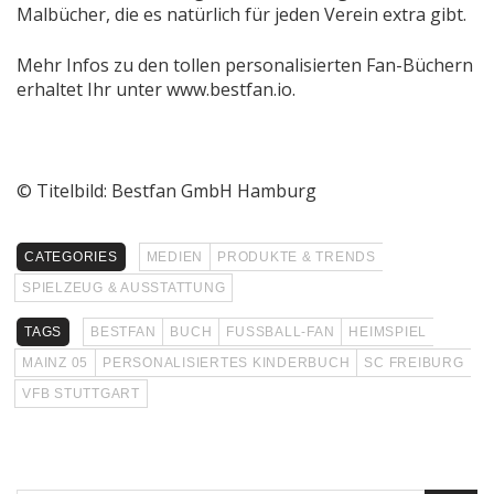
Malbücher, die es natürlich für jeden Verein extra gibt.
Mehr Infos zu den tollen personalisierten Fan-Büchern
erhaltet Ihr unter www.bestfan.io.
© Titelbild: Bestfan GmbH Hamburg
CATEGORIES
MEDIEN
PRODUKTE & TRENDS
SPIELZEUG & AUSSTATTUNG
TAGS
BESTFAN
BUCH
FUSSBALL-FAN
HEIMSPIEL
MAINZ 05
PERSONALISIERTES KINDERBUCH
SC FREIBURG
VFB STUTTGART