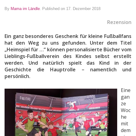
By
Mama im Ländle
.
Published on 17. Dezember 2018
Rezension
Ein ganz besonderes Geschenk für kleine Fußballfans
hat den Weg zu uns gefunden. Unter dem Titel
„Heimspiel für …“ können personalisierte Bücher vom
Lieblings-Fußballverein des Kindes selbst erstellt
werden. Und natürlich spielt das Kind in der
Geschichte die Hauptrolle – namentlich und
persönlich.
Eine
gan
ze
Woc
he
mit
dem