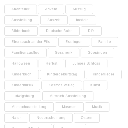
Abenteuer
Advent
Ausflug
Ausstellung
Auszeit
basteln
Bilderbuch
Deutsche Bahn
DIY
Ebersbach an der Fils
Esslingen
Familie
Familienausflug
Geschenk
Göppingen
Halloween
Herbst
Junges Schloss
Kinderbuch
Kindergeburtstag
Kinderlieder
Kindermusik
Kosmos Verlag
Kunst
Ludwigsburg
Mitmach-Ausstellung
Mitmachausstellung
Museum
Musik
Natur
Neuerscheinung
Ostern