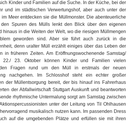
ich Kinder und Familien auf die Suche. In der Küche, bei der
hr und im städtischen Verwertungshof, aber auch unter der
 im Meer entdecken sie die Müllmonster. Die abenteuerliche
 den Spuren des Mülls lenkt den Blick über den eigenen
nd hinaus in die Weiten der Welt, wo die riesigen Müllmengen
blem geworden sind. Aber sie führt auch zurück in die
nheit, denn uralter Müll erzählt einiges über das Leben der
n in früheren Zeiten. Am Eröffnungswochenende Samstag/
, 22./ 23. Oktober können Kinder und Familien vielen
den Fragen rund um den Müll in erstmals der neuen
lung nachgehen. Im Schlosshof steht ein echter großer
n der Müllentsorgung bereit, der bis hinauf ins Fahrerhaus
ten der Abfallwirtschaft Stuttgart Auskunft und beantworten
assende rhythmische Untermalung sorgt am Samstag zwischen
Aktionspercussionisten unter der Leitung von Til Ohlhausen
n hervorragend musikalisch nutzen kann. Im passenden Dress
uch auf die umgebenden Plätze und erfüllen sie mit ihren