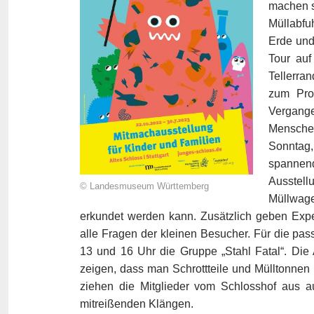
machen s
Müllabfu
Erde und
Tour auf
Tellerra
zum Pro
Vergange
Mensche
Sonntag
spannen
Ausstel
© Landesmuseum Württemberg
Müllwage
erkundet werden kann. Zusätzlich geben Exper
alle Fragen der kleinen Besucher. Für die p
13 und 16 Uhr die Gruppe „Stahl Fatal“. Die 
zeigen, dass man Schrottteile und Mülltonne
ziehen die Mitglieder vom Schlosshof aus a
mitreißenden Klängen.