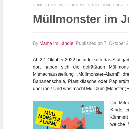
HOME
UNTERWEGS
MUSEEN, UNTERHALTUNG & CO
Müllmonster im 
By
Mama im Ländle
.
Published on 7. Oktober 
Ab 22. Oktober 2022 befindet sich das Stuttg
dort haben sich die gefräßigen Müllmonst
Mitmachausstellung „Müllmonster-Alarm!“ d
Bananenschale, Plastikflasche oder Papiertü
über ihn? Und was macht Müll zum (Monster-)
Die Mitm
Kinder e
kümmert
welche 