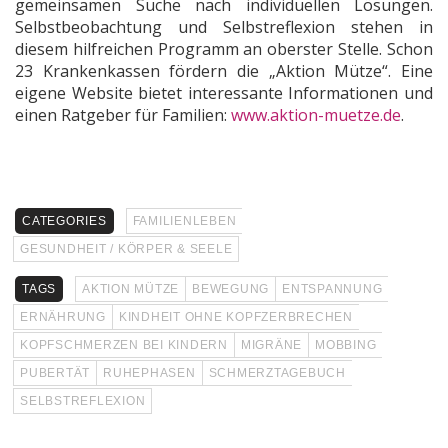
gemeinsamen Suche nach individuellen Lösungen.
Selbstbeobachtung und Selbstreflexion stehen in
diesem hilfreichen Programm an oberster Stelle. Schon
23 Krankenkassen fördern die „Aktion Mütze“. Eine
eigene Website bietet interessante Informationen und
einen Ratgeber für Familien:
www.aktion-muetze.de
.
CATEGORIES
FAMILIENLEBEN
GESUNDHEIT / KÖRPER & SEELE
TAGS
AKTION MÜTZE
BEWEGUNG
ENTSPANNUNG
ERNÄHRUNG
KINDHEIT OHNE KOPFZERBRECHEN
KOPFSCHMERZEN BEI KINDERN
MIGRÄNE
MOBBING
PUBERTÄT
RUHEPHASEN
SCHMERZTAGEBUCH
SELBSTREFLEXION