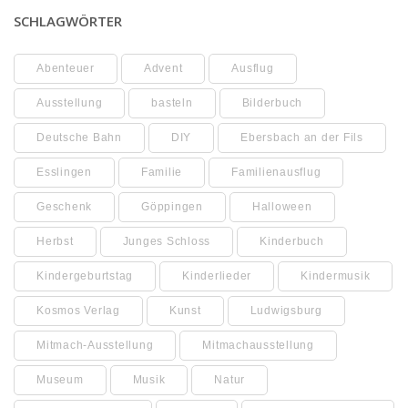
SCHLAGWÖRTER
Abenteuer
Advent
Ausflug
Ausstellung
basteln
Bilderbuch
Deutsche Bahn
DIY
Ebersbach an der Fils
Esslingen
Familie
Familienausflug
Geschenk
Göppingen
Halloween
Herbst
Junges Schloss
Kinderbuch
Kindergeburtstag
Kinderlieder
Kindermusik
Kosmos Verlag
Kunst
Ludwigsburg
Mitmach-Ausstellung
Mitmachausstellung
Museum
Musik
Natur