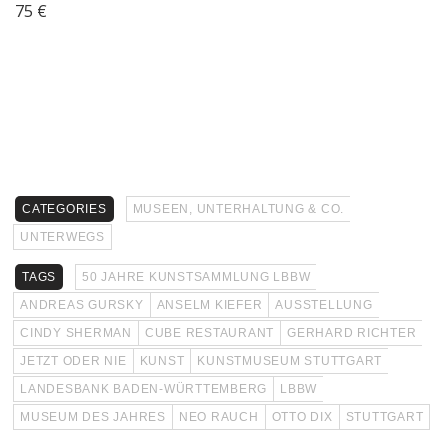
75 €
CATEGORIES
MUSEEN, UNTERHALTUNG & CO.
UNTERWEGS
TAGS
50 JAHRE KUNSTSAMMLUNG LBBW
ANDREAS GURSKY
ANSELM KIEFER
AUSSTELLUNG
CINDY SHERMAN
CUBE RESTAURANT
GERHARD RICHTER
JETZT ODER NIE
KUNST
KUNSTMUSEUM STUTTGART
LANDESBANK BADEN-WÜRTTEMBERG
LBBW
MUSEUM DES JAHRES
NEO RAUCH
OTTO DIX
STUTTGART