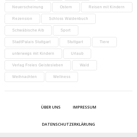
Neuerscheinung
Ostern
Reisen mit Kindern
Rezension
Schloss Waldenbuch
Schwäbische Alb
Sport
StadtPalais Stuttgart
Stuttgart
Tiere
unterwegs mit Kindern
Urlaub
Verlag Freies Geistesleben
Wald
Weihnachten
Wellness
ÜBER UNS
IMPRESSUM
DATENSCHUTZERKLÄRUNG