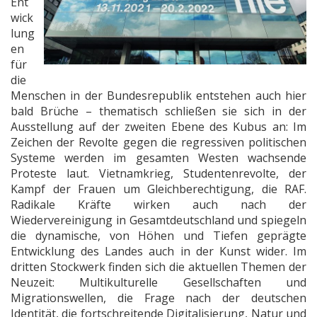
Ent
wick
lung
en
für
die
Menschen in der Bundesrepublik entstehen auch hier
bald Brüche – thematisch schließen sie sich in der
Ausstellung auf der zweiten Ebene des Kubus an: Im
Zeichen der Revolte gegen die regressiven politischen
Systeme werden im gesamten Westen wachsende
Proteste laut. Vietnamkrieg, Studentenrevolte, der
Kampf der Frauen um Gleichberechtigung, die RAF.
Radikale Kräfte wirken auch nach der
Wiedervereinigung in Gesamtdeutschland und spiegeln
die dynamische, von Höhen und Tiefen geprägte
Entwicklung des Landes auch in der Kunst wider. Im
dritten Stockwerk finden sich die aktuellen Themen der
Neuzeit: Multikulturelle Gesellschaften und
Migrationswellen, die Frage nach der deutschen
Identität, die fortschreitende Digitalisierung, Natur und