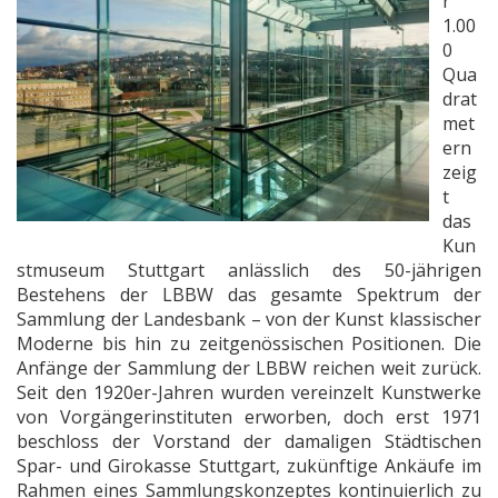
r
1.00
0
Qua
drat
met
ern
zeig
t
das
Kun
stmuseum Stuttgart anlässlich des 50-jährigen
Bestehens der LBBW das gesamte Spektrum der
Sammlung der Landesbank – von der Kunst klassischer
Moderne bis hin zu zeitgenössischen Positionen. Die
Anfänge der Sammlung der LBBW reichen weit zurück.
Seit den 1920er-Jahren wurden vereinzelt Kunstwerke
von Vorgängerinstituten erworben, doch erst 1971
beschloss der Vorstand der damaligen Städtischen
Spar- und Girokasse Stuttgart, zukünftige Ankäufe im
Rahmen eines Sammlungskonzeptes kontinuierlich zu