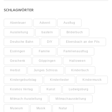
SCHLAGWÖRTER
Abenteuer
Advent
Ausflug
Ausstellung
basteln
Bilderbuch
Deutsche Bahn
DIY
Ebersbach an der Fils
Esslingen
Familie
Familienausflug
Geschenk
Göppingen
Halloween
Herbst
Junges Schloss
Kinderbuch
Kindergeburtstag
Kinderlieder
Kindermusik
Kosmos Verlag
Kunst
Ludwigsburg
Mitmach-Ausstellung
Mitmachausstellung
Museum
Musik
Natur