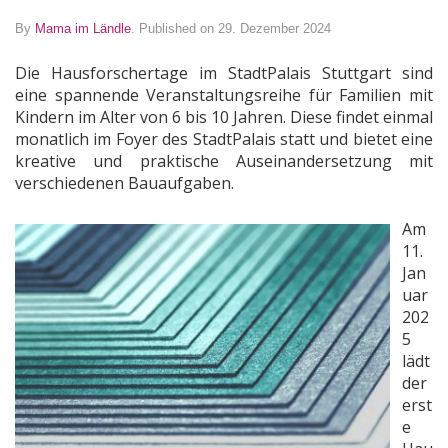
By
Mama im Ländle
.
Published on 29. Dezember 2024
Die Hausforschertage im StadtPalais Stuttgart sind
eine spannende Veranstaltungsreihe für Familien mit
Kindern im Alter von 6 bis 10 Jahren. Diese findet einmal
monatlich im Foyer des StadtPalais statt und bietet eine
kreative und praktische Auseinandersetzung mit
verschiedenen Bauaufgaben.
Am
11.
Jan
uar
202
5
lädt
der
erst
e