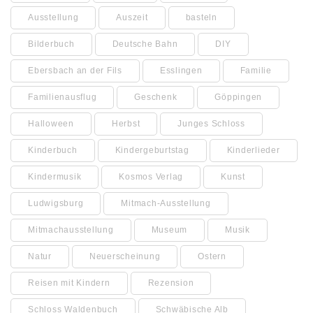
Ausstellung
Auszeit
basteln
Bilderbuch
Deutsche Bahn
DIY
Ebersbach an der Fils
Esslingen
Familie
Familienausflug
Geschenk
Göppingen
Halloween
Herbst
Junges Schloss
Kinderbuch
Kindergeburtstag
Kinderlieder
Kindermusik
Kosmos Verlag
Kunst
Ludwigsburg
Mitmach-Ausstellung
Mitmachausstellung
Museum
Musik
Natur
Neuerscheinung
Ostern
Reisen mit Kindern
Rezension
Schloss Waldenbuch
Schwäbische Alb