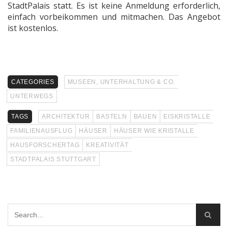
StadtPalais statt. Es ist keine Anmeldung erforderlich,
einfach vorbeikommen und mitmachen. Das Angebot
ist kostenlos.
CATEGORIES
MUSEEN, UNTERHALTUNG & CO.
UNTERWEGS
TAGS
ARCHITEKTUR
BASTELN
BAUEN
EISKRISTALLE
FAMILIENAUSFLUG
HÄUSER
HÄUSER WIE KRISTALLE
HAUSFORSCHERTAG
KREATIVITÄT
STADTPALAIS STUTTGART