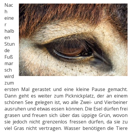
Nac
h
eine
r
halb
en
Stun
de
Fuß
mar
sch
wird
zum
ersten Mal gerastet und eine kleine Pause gemacht.
Dann geht es weiter zum Picknickplatz, der an einem
schönen See gelegen ist, wo alle Zwei- und Vierbeiner
ausruhen und etwas essen können. Die Esel dürfen frei
grasen und freuen sich über das üppige Grün, wovon
sie jedoch nicht grenzenlos fressen dürfen, da sie zu
viel Gras nicht vertragen. Wasser benötigen die Tiere