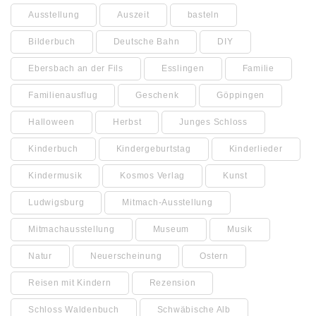
Ausstellung
Auszeit
basteln
Bilderbuch
Deutsche Bahn
DIY
Ebersbach an der Fils
Esslingen
Familie
Familienausflug
Geschenk
Göppingen
Halloween
Herbst
Junges Schloss
Kinderbuch
Kindergeburtstag
Kinderlieder
Kindermusik
Kosmos Verlag
Kunst
Ludwigsburg
Mitmach-Ausstellung
Mitmachausstellung
Museum
Musik
Natur
Neuerscheinung
Ostern
Reisen mit Kindern
Rezension
Schloss Waldenbuch
Schwäbische Alb