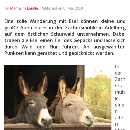
By
Mama im Ländle
.
Published on 8. Mai 2019
Eine tolle Wanderung mit Esel können kleine und
große Abenteurer in der Zachersmühle in Adelberg
auf dem östlichen Schurwald unternehmen. Dabei
tragen die Esel einen Teil des Gepäcks und lasse sich
durch Wald und Flur führen. An ausgewählten
Punkten kann gerastet und gepicknickt werden.
In
der
Zach
ers
müh
le,
eine
r
alte
n