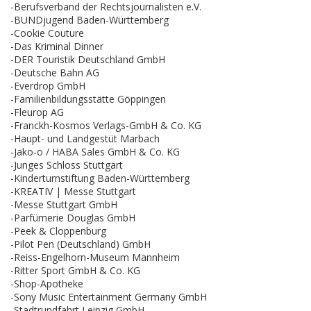
-Berufsverband der Rechtsjournalisten e.V.
-BUNDjugend Baden-Württemberg
-Cookie Couture
-Das Kriminal Dinner
-DER Touristik Deutschland GmbH
-Deutsche Bahn AG
-Everdrop GmbH
-Familienbildungsstätte Göppingen
-Fleurop AG
-Franckh-Kosmos Verlags-GmbH & Co. KG
-Haupt- und Landgestüt Marbach
-Jako-o / HABA Sales GmbH & Co. KG
-Junges Schloss Stuttgart
-Kinderturnstiftung Baden-Württemberg
-KREATIV | Messe Stuttgart
-Messe Stuttgart GmbH
-Parfümerie Douglas GmbH
-Peek & Cloppenburg
-Pilot Pen (Deutschland) GmbH
-Reiss-Engelhorn-Museum Mannheim
-Ritter Sport GmbH & Co. KG
-Shop-Apotheke
-Sony Music Entertainment Germany GmbH
-Stadtrundfahrt Leipzig GmbH