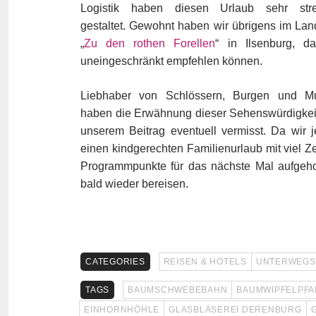
Logistik haben diesen Urlaub sehr stres
gestaltet. Gewohnt haben wir übrigens im La
„
Zu den rothen Forellen
“ in Ilsenburg, d
uneingeschränkt empfehlen können.
Liebhaber von Schlössern, Burgen und M
haben die Erwähnung dieser Sehenswürdigkei
unserem Beitrag eventuell vermisst. Da wir 
einen kindgerechten Familienurlaub mit viel Ze
Programmpunkte für das nächste Mal aufgeho
bald wieder bereisen.
CATEGORIES
REISEN & HOTELS
UNTERWEGS
TAGS
BAUMSCHWEBEBAHN
BAUMWIPFELPFA
EINHORNHÖHLE
GLASBLÄSEREI DERENBURG