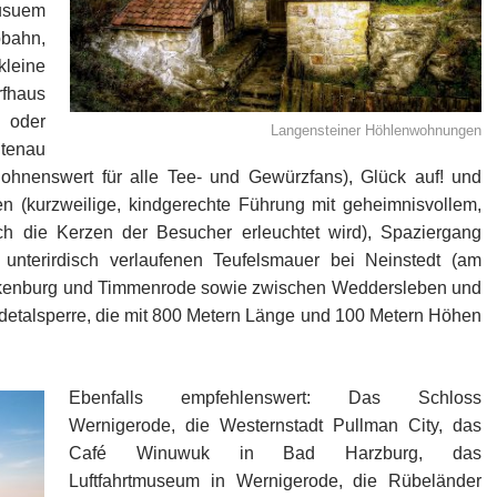
usuem
bahn,
kleine
fhaus
 oder
Langensteiner Höhlenwohnungen
ltenau
r lohnenswert für alle Tee- und Gewürzfans), Glück auf! und
en (kurzweilige, kindgerechte Führung mit geheimnisvollem,
h die Kerzen der Besucher erleuchtet wird), Spaziergang
 unterirdisch verlaufenen Teufelsmauer bei Neinstedt (am
ankenburg und Timmenrode sowie zwischen Weddersleben und
detalsperre, die mit 800 Metern Länge und 100 Metern Höhen
Ebenfalls empfehlenswert: Das Schloss
Wernigerode, die Westernstadt Pullman City, das
Café Winuwuk in Bad Harzburg, das
Luftfahrtmuseum in Wernigerode, die Rübeländer