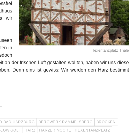
sfrei
ndhaus
as wir
useen
ten in
Hexentanzplatz Thale
jedoch
it an der frischen Luft gestalten wollten, haben wir uns diese
ben. Denn eins ist gewiss: Wir werden den Harz bestimmt
D BAD HARZBURG
BERGWERK RAMMELSBERG
BROCKEN
GLOW GOLF
HARZ
HARZER MOORE
HEXENTANZPLATZ