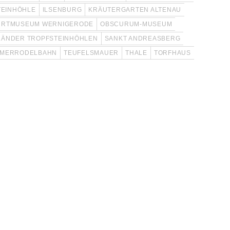
TEINHÖHLE
ILSENBURG
KRÄUTERGARTEN ALTENAU
HRTMUSEUM WERNIGERODE
OBSCURUM-MUSEUM
LÄNDER TROPFSTEINHÖHLEN
SANKT ANDREASBERG
MERRODELBAHN
TEUFELSMAUER
THALE
TORFHAUS