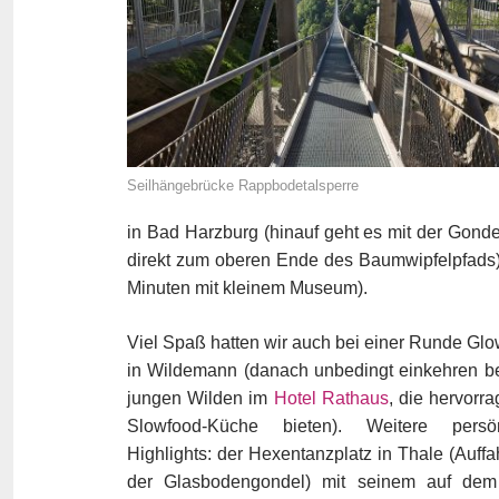
Seilhängebrücke Rappbodetalsperre
in Bad Harzburg (hinauf geht es mit der Gon
direkt zum oberen Ende des Baumwipfelpfads)
Minuten mit kleinem Museum).
Viel Spaß hatten wir auch bei einer Runde Glo
in Wildemann (danach unbedingt einkehren b
jungen Wilden im
Hotel Rathaus
, die hervorr
Slowfood-Küche bieten). Weitere persön
Highlights: der Hexentanzplatz in Thale (Auffah
der Glasbodengondel) mit seinem auf dem