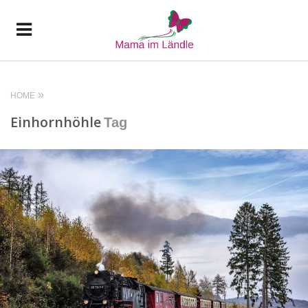
HOME
Einhornhöhle
Tag
READ MORE