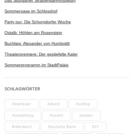
Das Stuttgarter Straßenbahnmuseum
Sommeroase im Schlosshof
Party pur: Die Schorndorfer Woche
Ostalb: Höhlen am Rosenstein
Buchtipp: Alexander von Humboldt
Theaterpremiere: Der gestiefelte Kater
Sommerprogramm im StadtPalais
SCHLAGWÖRTER
Abenteuer
Advent
Ausflug
Ausstellung
Auszeit
basteln
Bilderbuch
Deutsche Bahn
DIY