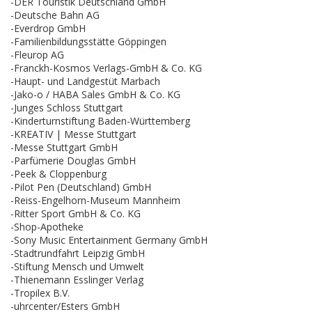
-DER Touristik Deutschland GmbH
-Deutsche Bahn AG
-Everdrop GmbH
-Familienbildungsstätte Göppingen
-Fleurop AG
-Franckh-Kosmos Verlags-GmbH & Co. KG
-Haupt- und Landgestüt Marbach
-Jako-o / HABA Sales GmbH & Co. KG
-Junges Schloss Stuttgart
-Kinderturnstiftung Baden-Württemberg
-KREATIV | Messe Stuttgart
-Messe Stuttgart GmbH
-Parfümerie Douglas GmbH
-Peek & Cloppenburg
-Pilot Pen (Deutschland) GmbH
-Reiss-Engelhorn-Museum Mannheim
-Ritter Sport GmbH & Co. KG
-Shop-Apotheke
-Sony Music Entertainment Germany GmbH
-Stadtrundfahrt Leipzig GmbH
-Stiftung Mensch und Umwelt
-Thienemann Esslinger Verlag
-Tropilex B.V.
-uhrcenter/Esters GmbH