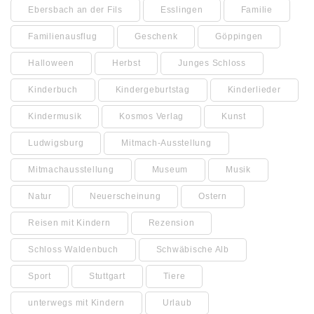
Ebersbach an der Fils
Esslingen
Familie
Familienausflug
Geschenk
Göppingen
Halloween
Herbst
Junges Schloss
Kinderbuch
Kindergeburtstag
Kinderlieder
Kindermusik
Kosmos Verlag
Kunst
Ludwigsburg
Mitmach-Ausstellung
Mitmachausstellung
Museum
Musik
Natur
Neuerscheinung
Ostern
Reisen mit Kindern
Rezension
Schloss Waldenbuch
Schwäbische Alb
Sport
Stuttgart
Tiere
unterwegs mit Kindern
Urlaub