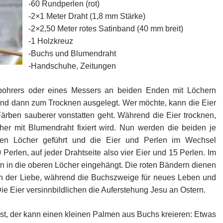
-60 Rundperlen (rot)
-2×1 Meter Draht (1,8 mm Stärke)
-2×2,50 Meter rotes Satinband (40 mm breit)
-1 Holzkreuz
-Buchs und Blumendraht
-Handschuhe, Zeitungen
dbohrers oder eines Messers an beiden Enden mit Löchern
 und dann zum Trocknen ausgelegt. Wer möchte, kann die Eier
ärben sauberer vonstatten geht. Während die Eier trocknen,
cher mit Blumendraht fixiert wird. Nun werden die beiden je
ren Löcher geführt und die Eier und Perlen im Wechsel
 Perlen, auf jeder Drahtseite also vier Eier und 15 Perlen. Im
 in die oberen Löcher eingehängt. Die roten Bändern dienen
en der Liebe, während die Buchszweige für neues Leben und
 Die Eier versinnbildlichen die Auferstehung Jesu an Ostern.
t, der kann einen kleinen Palmen aus Buchs kreieren: Etwas