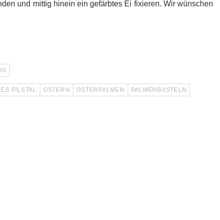
en und mittig hinein ein gefärbtes Ei fixieren. Wir wünschen
DS
ES FILSTAL
OSTERN
OSTERPALMEN
PALMENBASTELN