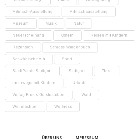
Mitmach-Ausstellung
Mitmachausstellung
Museum
Musik
Natur
Neuerscheinung
Ostern
Reisen mit Kindern
Rezension
Schloss Waldenbuch
Schwäbische Alb
Sport
StadtPalais Stuttgart
Stuttgart
Tiere
unterwegs mit Kindern
Urlaub
Verlag Freies Geistesleben
Wald
Weihnachten
Wellness
ÜBER UNS
IMPRESSUM