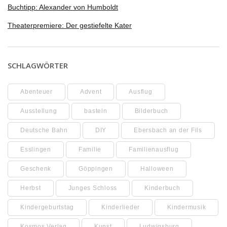
Buchtipp: Alexander von Humboldt
Theaterpremiere: Der gestiefelte Kater
SCHLAGWÖRTER
Abenteuer
Advent
Ausflug
Ausstellung
basteln
Bilderbuch
Deutsche Bahn
DIY
Ebersbach an der Fils
Esslingen
Familie
Familienausflug
Geschenk
Göppingen
Halloween
Herbst
Junges Schloss
Kinderbuch
Kindergeburtstag
Kinderlieder
Kindermusik
Kosmos Verlag
Kunst
Ludwigsburg